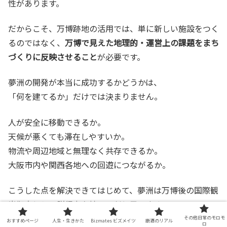
性があります。
だからこそ、万博跡地の活用では、単に新しい施設をつく
るのではなく、
万博で見えた地理的・運営上の課題をまち
づくりに反映させること
が必要です。
夢洲の開発が本当に成功するかどうかは、
「何を建てるか」だけでは決まりません。
人が安全に移動できるか。
天候が悪くても滞在しやすいか。
物流や周辺地域と無理なく共存できるか。
大阪市内や関西各地への回遊につながるか。
こうした点を解決できてはじめて、夢洲は万博後の国際観
光拠点として説得力を持つのだと思います。
その他日常のモロモ
おすすめページ
人生・生きかた
Bizmates ビズメイツ
断酒のリアル
ロ