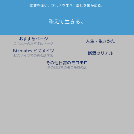
本質を追い、正しさを生き、幸せを確かめる。
整えて生きる。
おすすめページ
人生・生きかた
こうぷーのおすすめページ
Bizmates ビズメイツ
断酒のリアル
ビズメイツでの英会話学習
その他日常のモロモロ
その他日常のモロモロの話