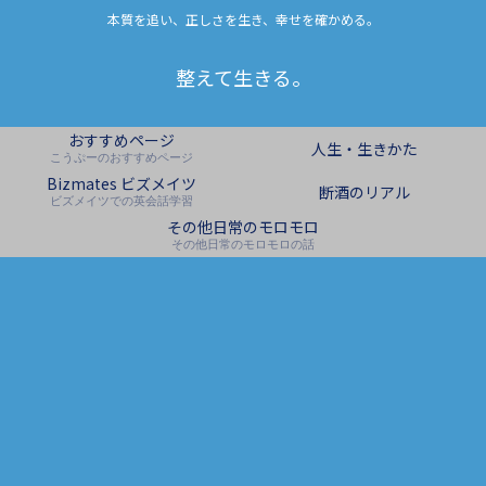
本質を追い、正しさを生き、幸せを確かめる。
整えて生きる。
おすすめページ
人生・生きかた
こうぷーのおすすめページ
Bizmates ビズメイツ
断酒のリアル
ビズメイツでの英会話学習
その他日常のモロモロ
その他日常のモロモロの話