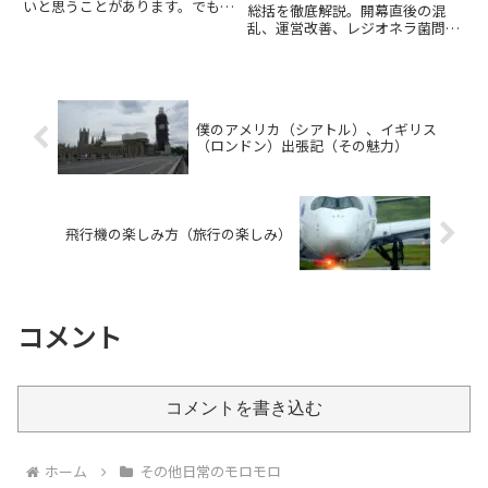
いと思うことがあります。でも、
総括を徹底解説。開幕直後の混
三日坊主という言葉がある通り、
乱、運営改善、レジオネラ菌問
物事を（特に良いこと）を続ける
題、未払い問題、猛暑・豪雨への
のはなかなか大変だったりしま
対応、経済効果、次回万博への教
す。僕は物事を続けることが結構
訓まで“成果と課題”を総合的にま
得意です。僕が会社員として会社
とめました。
に...
僕のアメリカ（シアトル）、イギリス
（ロンドン）出張記（その魅力）
飛行機の楽しみ方（旅行の楽しみ）
コメント
コメントを書き込む
ホーム
その他日常のモロモロ