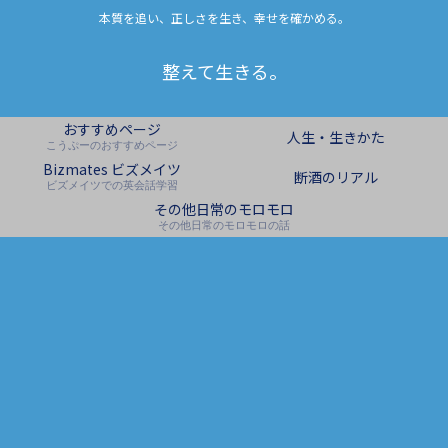
本質を追い、正しさを生き、幸せを確かめる。
整えて生きる。
おすすめページ
人生・生きかた
こうぷーのおすすめページ
Bizmates ビズメイツ
断酒のリアル
ビズメイツでの英会話学習
その他日常のモロモロ
その他日常のモロモロの話