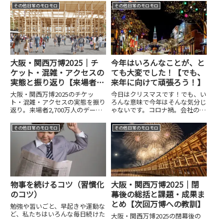
開設に至りました。ありがとうご
に到着すると受託手荷物受取のテ
その他日常のモロモロ
その他日常のモロモロ
ざいます。✅今年の始め、Webラ
ーブルで荷物を受け取ることがで
イティングから始めて、✅We...
きます。でも、これってかなり不
思議なことだと思います。確か
に...
大阪・関西万博2025｜チ
今年はいろんなことが、と
ケット・混雑・アクセスの
ても大変でした！【でも、
実態と振り返り【来場者デ
来年に向けて頑張ろう！】
ータで解説】
大阪・関西万博2025のチケッ
今日はクリスマスです！でも、い
ト・混雑・アクセスの実態を振り
ろんな意味で今年はそんな気分じ
返り。来場者2,700万人のデータ
ゃないです。コロナ禍。会社の収
をもとに、時期ごとの混雑状況や
入は上がらず…。ボーナスもカッ
チケットの取りやすさ、アクセス
ト…。個人的にもあまり楽しい1
その他日常のモロモロ
その他日常のモロモロ
の課題と改善をわかりやすく解説
年じゃなかったし…。でも、頑張
します。
っていれば必ずいいことがある
と、希望を持って来年に向けて頑
張...
物事を続けるコツ（習慣化
大阪・関西万博2025｜閉
のコツ）
幕後の総括と課題・成果ま
とめ【次回万博への教訓】
勉強や習いごと、早起きや運動な
ど、私たちはいろんな毎日続けた
大阪・関西万博2025の閉幕後の