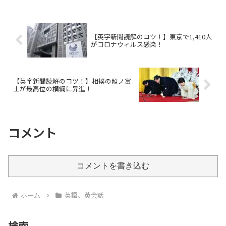
いだ毎日レッスンを受講してき
いたようですが、全然そうはなっ
て、だいぶ上達してきていると思
ていない。その理由の一つにロシ
います。一方で、ちまたには、い
ア軍の戦車が抱える致命的な弱点
ろ...
があるようです。それが「びっ
【英字新聞読解のコツ！】東京で1,410人
く...
がコロナウィルス感染！
【英字新聞読解のコツ！】相撲の照ノ富
士が最高位の横綱に昇進！
コメント
コメントを書き込む
ホーム
英語、英会話
検索