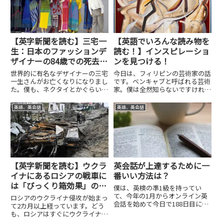
京オリンピックを支援すると言
ジャッキ3者とも完全一致。...
っ...
【英字新聞を読む】三宅一
【英語でいろんな読み物を
生：日本のファッションデ
読む！】インスピレーショ
ザイナーの84歳での死去を
ンを見つける！
BBCが報道
世界的に有名なデザイナーの三宅
今日は、フィリピンの芸術家の話
一生さんがお亡くなりになりまし
です。ベンキャブと呼ばれる芸術
た。僕も、ネクタイとかぐらいで
家。僕は全然知らないですけれど
すが、イッセイミヤケのブランド
も、フィリピンでは有名なんでし
を持っていました。世界的に有名
ょうか？現在72歳。まだご存命
英語、英会話
英語、英会話
な人なので、世界中で報道されて
です。そんなフィリピンの有名な
います。BBCの記事を見つけまし
画家の方のお話です。では、スト
たので、それを今日は読んでい...
ーリーに入っていきましょう。I...
【英字新聞を読む】ウクラ
英会話が上達するために一
イナにあるロシアの戦車に
番いい方法は？
は「びっくり箱効果」の設
僕は、英検の準1級を持ってい
計上の欠陥がある！
て、今年の1月からオンライン英
ロシアのウクライナ侵攻が始まっ
会話を始めて今日で188日目にな
て2カ月以上経っています。どう
ります。簡単な英語の文はだいた
も、ロシアはすぐにウクライナを
い読めますし、英会話も半年のあ
降参させることができると思って