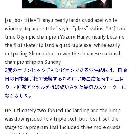
[su_box title=”Hanyu nearly lands quad axel while
winning Japanese title” style=”glass” radius=”8″]Two-
time Olympic champion Yuzuru Hanyu nearly became
the first skater to land a quadruple axel while easily
outpacing Shoma Uno to win the Japanese national
championship on Sunday.
2度のオリンピックチャンピオンである羽生結弦は、日曜
日の日本選手権で優勝するために宇野昌磨を簡単に上回
り、4回転アクセルをほぼ成功させた最初のスケーターに
なりました。
He ultimately two-footed the landing and the jump
was downgraded to a triple axel, but it still set the
stage for a program that included three more quads