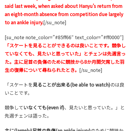
said last week, when asked about Hanyu’s return from
an eight-month absence from competition due largely
to an ankle injury.
[/su_note]
[su_note note_color=”#85ff66″ text_color=”#ff0000″]
「スケートを見ることができるのは良いことです。競争し
ていなくても、見たいと思っていた」とチェンは先週言っ
た。主に足首の負傷のために競技から8か月間欠席した羽
生の復帰について尋ねられたとき。
[/su_note]
「スケートを
見ることが出来る(be able to watch)
のは良
いことです。
競争して
いなくても(even if)
、見たいと思っていた。」と
先週チェンは語った。
主に(largely)足首の負傷(an ankle injury)
のために競技か