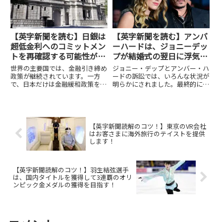
み...
【英字新聞を読む】日銀は
【英字新聞を読む】アンバ
超低金利へのコミットメン
ーハードは、ジョニーデッ
トを再確認する可能性が高
プが結婚式の翌日に浮気
く、円安が焦点！
し、彼女を殺そうとしたと
世界の主要国では、金融引き締め
ジョニー・デップとアンバー・ハ
主張！
政策が継続されています。一方
ードの訴訟では、いろんな状況が
で、日本だけは金融緩和政策を一
明らかにされました。最終的に
環して継続している。金曜日に
は、ジョニー・デップが勝訴しま
は、またその金融緩和政策を続け
したが、ジョニー・デップ側にも
るという発表をすると言われてい
いろんな異常な状況があったこと
ます。今日はこの話題を取り上げ
が分かっています。アンバー・ハ
ようと思います。まずは記事全体
ードの主張によれば、ジョニー・
【英字新聞読解のコツ！】東京のVR会社
を読...
デ...
はお客さまに海外旅行のテイストを提供
します！
【英字新聞読解のコツ！】羽生結弦選手
は、国内タイトルを獲得して3連覇のオリ
ンピック金メダルの獲得を目指す！