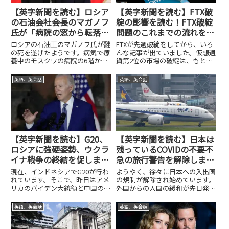
【英字新聞を読む】ロシア
【英字新聞を読む】FTX破
の石油会社会長のマガノフ
綻の影響を読む！FTX破綻
氏が「病院の窓から転落」
問題のこれまでの流れをま
して死亡
とめます！！
ロシアの石油王のマガノフ氏が謎
FTXが先週破綻をしてから、いろ
の死を遂げたようです。病気で療
んな記事が出ていました。仮想通
養中のモスクワの病院の6階から
貨第2位の市場の破綻は、もとも
転落死したと言われています。マ
と不安定だった仮想通貨をより不
ガノフ氏が会長を勤めるルクオイ
安定にしています。また、この混
英語、英会話
英語、英会話
ル社は、ロシアのウクライナ侵攻
乱を利用して、ハッキングによっ
直後に早く終わることと、犠牲者
てお金を盗む人が出てきているよ
への哀悼の決議をしたと言われ
うです。さらに、FTXが広告...
て...
【英字新聞を読む】G20、
【英字新聞を読む】日本は
ロシアに強硬姿勢、ウクラ
残っているCOVIDの不要不
イナ戦争の終結を促しまし
急の旅行警告を解除しま
た！
す！
現在、インドネシアでG20が行わ
ようやく、徐々に日本への入出国
れています。そこで、昨日はアメ
の規制が解除され始めています。
リカのバイデン大統領と中国の習
外国からの入国の緩和が先日発表
近平国家主席との会談があったこ
されました。一方で、日本人が外
とを取り上げました。アメリカと
国を訪れる際の渡航制限も緩和さ
英語、英会話
英語、英会話
中国は対ロシアへの対応も違って
れて行っているようです。今日
いるようですが、バイデン大統領
は、この話題を取り上げようと思
とゼレンスキーウクライナ大統...
います。まずは記事全体を読んで