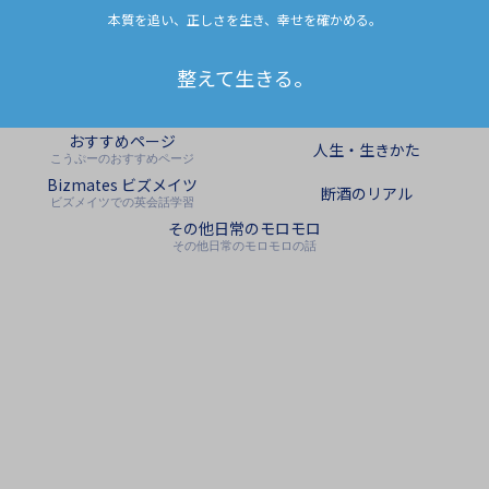
本質を追い、正しさを生き、幸せを確かめる。
整えて生きる。
おすすめページ
人生・生きかた
こうぷーのおすすめページ
Bizmates ビズメイツ
断酒のリアル
ビズメイツでの英会話学習
その他日常のモロモロ
その他日常のモロモロの話