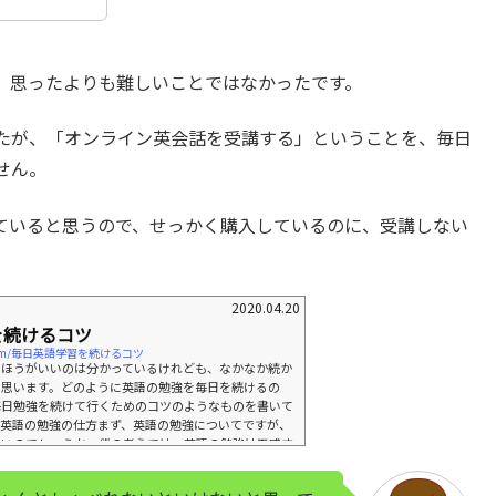
、思ったよりも難しいことではなかったです。
たが、「オンライン英会話を受講する」ということを、毎日
せん。
ていると思うので、せっかく購入しているのに、受講しない
2020.04.20
を続けるコツ
ryo.com/毎日英語学習を続けるコツ
たほうがいいのは分かっているけれども、なかなか続か
と思います。どのように英語の勉強を毎日を続けるの
毎日勉強を続けて行くためのコツのようなものを書いて
。英語の勉強の仕方まず、英語の勉強についてですが、
良いのでしょうか。僕の考えでは、英語の勉強は五感す
るのが良いと思っています。その理由は、言語というの
「書く」「聞く」「話す」のすべての感覚を使ってコミ