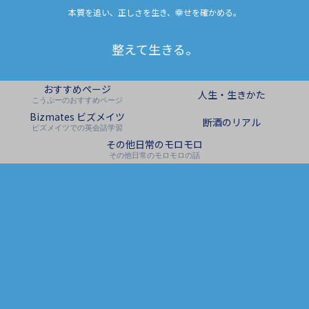
本質を追い、正しさを生き、幸せを確かめる。
整えて生きる。
おすすめページ
人生・生きかた
こうぷーのおすすめページ
Bizmates ビズメイツ
断酒のリアル
ビズメイツでの英会話学習
その他日常のモロモロ
その他日常のモロモロの話