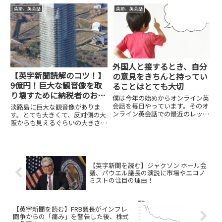
そんな中、ANAとJALは今年の春
いシートを発売しました。足を広
英語、英会話
英語、英会話
からは国内線の需要が回復すると
げにくくして、自然とブレーキの
みているようです。2022年度の
方に足が向くようにしている。こ
フライトスケジュールが発...
のことで、アクセルを無意識に
踏...
外国人と接するとき、自分
【英字新聞読解のコツ！】
の意見をきちんと持ってい
9億円！巨大な観音像を取
ることはとても大切
り壊すために納税者のお金
僕は今年の始めからオンライン英
が使用される！
会話を毎日やっています。そのオ
淡路島に巨大な観音像がありま
ンライン英会話での最近のレッス
す。とても大きくて、反対側の大
ンの内容が、日本特有の習慣に関
阪からも見えるぐらいの大きさの
するものであることが多いです。
観音像です。その観音像が取り壊
そして、テキストの質問の中に、
されることになったようです。そ
あなたの場合はどうですか？とい
の取り壊し費用は、国が持つこと
う質問が必ず入っています。僕
になっているようで…。どうして
が...
このようなことになったのでしょ
【英字新聞を読む】ジャクソン ホール会
う...
議、パウエル議長の演説に市場やエコノ
ミストの注目の理由！
【英字新聞を読む】FRB議長がインフレ
闘争からの「痛み」を警告した後、株式