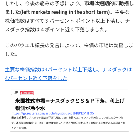
しかし、今後の痛みの予想により、
市場は短期的に動揺し
ました(left markets reeling in the short term)
。主要な
株価指数はすべて 3 パーセント ポイント以上下落し、ナ
スダック指数は 4 ポイント近く下落しました。
このパウエル議長の発言によって、株価の市場は動揺しま
した。
主要な株価指数は3パーセント以上下落し、ナスダックは
4パーセント近く下落をした
。
JP
3 Pockets
米国株式市場＝ナスダックとＳ＆Ｐ下落、利上げ
観測が冷や水
https://jp.reuters.com/article/ny-stx-us-idJPKBN2PH1O5
米国株式市場はナスダック総合が下落に転じて取引を終えた。インフレが鈍化しているにもかかわら
ず、連邦準備理事会（ＦＲＢ）は物価抑制に引き続き積極的な利上げを実施する必要があると認識され
たことが背景。