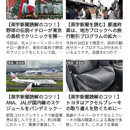
【英字新聞読解のコツ！】
【英字新聞を読む】都道府
野球の伝説イチローが東京
県は、地方ブロックへの旅
の高校でクリニックを開
行割引プログラムの拡大を
く！
歓迎します！
今日は、元メジャーリーガーのイ
今月の28日まで限定で、政府の観
チロー選手が、東京の高校で野球
光サポートプログラムが行われて
のクリニックをしたという話。国
いるようです。全国を6つのブロ
学院久我山高校なので、強豪校だ
ックに分けて、その中での観光に
と思います。そこの選手がイチロ
ついて、1人1泊最大7,000円の補
英語、英会話
英語、英会話
ー選手に手紙を送り、イチロー選
助金が出る。コロナパンデミック
手がそれに応えた。そして、クリ
から抜け出そうというために、観
ニックが実現したようです。写
光産業へのサポートを進...
真...
【英字新聞読解のコツ！】
【英字新聞読解のコツ！】
ANA、JALが国内線のスケ
トヨタはアクセルブレーキ
ジュールをパンデミック前
の取り違えを防ぐためにク
のレベルに戻す！
ッションを発売！
新型コロナパンデミックで航空業
高齢ドライバーのアクセルとブレ
界は苦しんできました。約2年間
ーキの踏み間違えによる事故が多
にわたって、需要が激減して、経
発しています。このような事故を
営も非常に苦しくなっています。
少なくするために、トヨタが新し