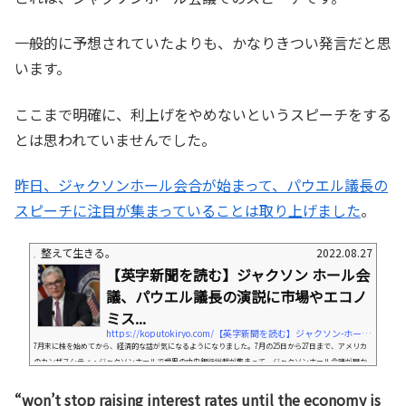
一般的に予想されていたよりも、かなりきつい発言だと思
います。
ここまで明確に、利上げをやめないというスピーチをする
とは思われていませんでした。
昨日、ジャクソンホール会合が始まって、パウエル議長の
スピーチに注目が集まっていることは取り上げました
。
整えて生きる。
2022.08.27
【英字新聞を読む】ジャクソン ホール会
議、パウエル議長の演説に市場やエコノ
ミス...
https://koputokiryo.com/【英字新聞を読む】ジャクソン-ホール会議、パウ
7月末に株を始めてから、経済的な話が気になるようになりました。7月の25日から27日まで、アメリカ
のカンザスシティ・ジャクソンホールで世界の中央銀行総裁が集まって、ジャクソンホール会議が開か
れます。この会議の中でも、最も注目を集めているのが、アメリカのパウエル議長の演説。彼のコメン
トで、世界の経済が動きます。実際に株を買っていると、本当に値段が大きく動くので、実感すること
“won’t stop raising interest rates until the economy is