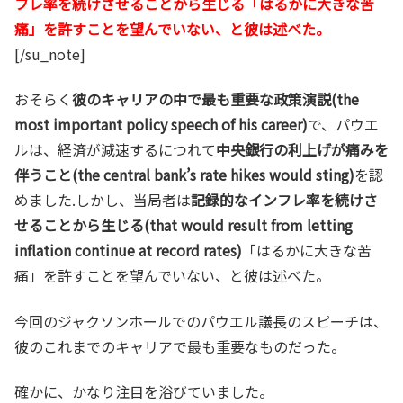
フレ率を続けさせることから生じる「はるかに大きな苦
痛」を許すことを望んでいない、と彼は述べた。
[/su_note]
おそらく
彼のキャリアの中で最も重要な政策演説(the
most important policy speech of his career)
で、パウエ
ルは、経済が減速するにつれて
中央銀行の利上げが痛みを
伴うこと(the central bank’s rate hikes would sting)
を認
めました.しかし、当局者は
記録的なインフレ率を続けさ
せることから生じる(that would result from letting
inflation continue at record rates)
「はるかに大きな苦
痛」を許すことを望んでいない、と彼は述べた。
今回のジャクソンホールでのパウエル議長のスピーチは、
彼のこれまでのキャリアで最も重要なものだった。
確かに、かなり注目を浴びていました。