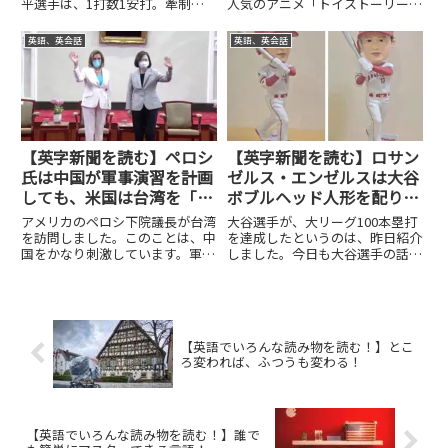
平選手は、1打数1安打。牽制球
人気のアニメ「トイストーリー」
でアウトになっていました。去年
をテーマにしたホテル。4月5日
は、先頭打者で、先発投手で、ホ
に開業するということです。そし
英語、英会話
英語、英会話
ームランダービーにも出場してい
て、火曜日にメディアに発表され
ました。今年は、打者だけで出場
た。今日はこの話題を取り上げよ
し、ゆっくり楽しんでいた感じ
うと思います。まずは記事全体
が...
を...
【英字新聞を読む】ペロシ
【英字新聞を読む】ロサン
氏は中国が軍事演習を計画
ゼルス・エンゼルスは大谷
しても、米国は台湾を「放
ボブルヘッド人形を配りま
棄しない」と述べた！
す！
アメリカのペロシ下院議長が台湾
大谷選手が、大リーグ100本塁打
を訪問しました。このことは、中
を達成したというのは、昨日紹介
国をかなり刺激しています。軍事
しました。今日も大谷選手の話題
作戦も辞さないという反発をすぐ
です。ロサンゼルスエンゼルスの
にしています。一方で、ペロシ議
本拠地のエンゼルススタジアムで
長は、自分の訪問は、アメリカが
は、大谷選手のボブルヘッド人形
決して台湾を諦めないという意思
がプレゼントされたようです。そ
の表れであると言っています。
の他にも、いろいろな大谷選手...
【英語でいろんな読み物を読む！】とこ
今...
ろ変われば、ふつうも変わる！
【英語でいろんな読み物を読む！】誰で