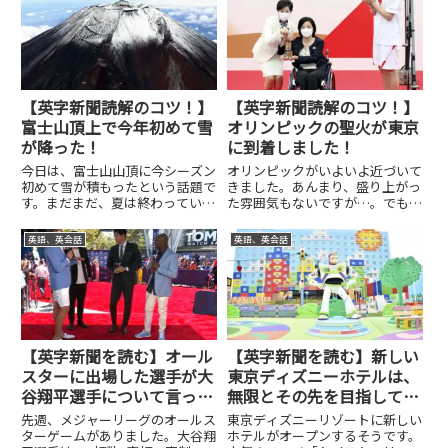
【英字新聞読解のコツ！】
【英字新聞読解のコツ！】
富士山頂上で今年初めて雪
オリンピックの聖火が東京
が降った！
に到着しました！
今日は、富士山山頂に今シーズン
オリンピックがいよいよ近づいて
初めて雪が積もったという話題で
きました。あんまり、盛り上がっ
す。まだまだ、夏は終わっていな
た雰囲気もないですが…。でも、
いというような時期ですが、早く
着実に進んでいるところは進んで
も雪が積もっているようです。実
いるようで…。今日は、聖火が東
英語、英会話
英語、英会話
際、この何日間かは涼しくなって
京に到着したという記事を読んで
きたようにも感じます。オリンピ
いきます。それでは、記事に入っ
ック・パラリンピックが終わる
ていきます。The Olymp...
の...
【英字新聞を読む】オール
【英字新聞を読む】新しい
スターに出場した選手が大
東京ディズニーホテルは、
谷翔平選手について言った
無限とその先を目指してい
こと！高い評価！
ます！
先週、メジャーリーグのオールス
東京ディズニーリゾートに新しい
ターゲームがありました。大谷翔
ホテルがオープンするそうです。