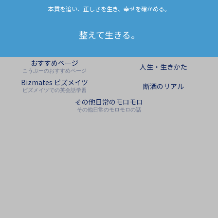
本質を追い、正しさを生き、幸せを確かめる。
整えて生きる。
おすすめページ
人生・生きかた
こうぷーのおすすめページ
Bizmates ビズメイツ
断酒のリアル
ビズメイツでの英会話学習
その他日常のモロモロ
その他日常のモロモロの話