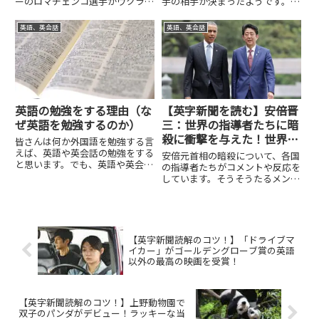
ーのロマチェンコ選手がウクライ
手の相手が決まったようです。相
ナ軍に参加しました。3階級チャ
手は、WBC,WBOスーパー・バン
ンピオンでパウンドフォーパウン
タム級の統一王者のステファン・
英語、英会話
英語、英会話
ドにも常に名を連ねている名ボク
フルトン選手。願ってもない相手
サーです。リングでは圧倒的な感
だと思います。でも、階級を上げ
じの彼も、軍服を着ている姿は
て、いきなり統一王者との対...
ち...
英語の勉強をする理由（な
【英字新聞を読む】安倍晋
ぜ英語を勉強するのか）
三：世界の指導者たちに暗
殺に衝撃を与えた！世界で
皆さんは何か外国語を勉強する言
どう伝えられたか？
えば、英語や英会話の勉強をする
安倍元首相の暗殺について、各国
と思います。でも、英語や英会話
の指導者たちがコメントや反応を
ができるようになったら、どのよ
しています。そうそうたるメンバ
うないいことがあるのでしょう
ーがコメントや反応をしているこ
か？今日は、英語や英会話がする
とからも、安倍元首相がいろんな
ことの理由について考えてみよう
ことで影響を与えてきたというこ
と思います。海外の人との交流が
とが分かります。それぞれ、安倍
で...
元首相の功績に対して賛辞を送
【英字新聞読解のコツ！】「ドライブマ
っ...
イカー」がゴールデングローブ賞の英語
以外の最高の映画を受賞！
【英字新聞読解のコツ！】上野動物園で
双子のパンダがデビュー！ラッキーな当