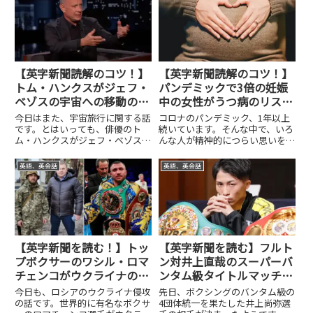
【英字新聞読解のコツ！】
【英字新聞読解のコツ！】
トム・ハンクスがジェフ・
パンデミックで3倍の妊娠
ベゾスの宇宙への移動の申
中の女性がうつ病のリス
し出を断った理由！
ク！
今日はまた、宇宙旅行に関する話
コロナのパンデミック、1年以上
です。とはいっても、俳優のト
続いています。そんな中で、いろ
ム・ハンクスがジェフ・ベゾスの
んな人が精神的につらい思いをし
提案を断ったという話。ジェフ・
続けています。今日の記事では、
ベゾスが自分の開発しているブル
妊娠中の女性と出産後の女性がう
英語、英会話
英語、英会話
ー・オリジンロケットに乗らない
つ病にかかりやすくなっていると
か？とハンクスに提案したんだけ
言っています。通常時の約3倍だ
れども、ハンクスは断ったようで
そうです。ただでさえ、精神的
す...
に...
【英字新聞を読む！】トッ
【英字新聞を読む】フルト
プボクサーのワシル・ロマ
ン対井上直哉のスーパーバ
チェンコがウクライナの郷
ンタム級タイトルマッチは
土防衛大隊に参加！
春の終わりに日本で開催！
今日も、ロシアのウクライナ侵攻
先日、ボクシングのバンタム級の
の話です。世界的に有名なボクサ
4団体統一を果たした井上尚弥選