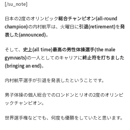
[/su_note]
日本の2度のオリンピック
総合チャンピオン(all-round
champion)
の内村航平は、火曜日に
引退(retirement)
を
発
表した(announced)
。
そして、
史上(all time)最高の男性体操選手(the male
gymnasts)
の一人としてのキャリアに
終止符を打ちました
(bringing an end)
。
内村航平選手が引退を発表したということです。
男子体操の個人総合でのロンドンとリオの2度のオリンピ
ックチャンピオン。
世界選手権などでも、何度も優勝をしていたと思います。