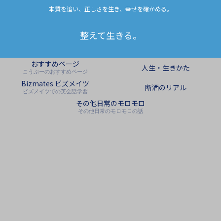
本質を追い、正しさを生き、幸せを確かめる。
整えて生きる。
おすすめページ
人生・生きかた
こうぷーのおすすめページ
Bizmates ビズメイツ
断酒のリアル
ビズメイツでの英会話学習
その他日常のモロモロ
その他日常のモロモロの話