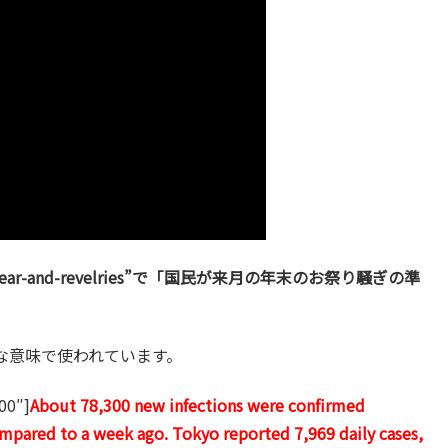
 month’s year-and-revelries”で「国民が来月の年末のお祭り騒ぎの準
うな意味で使われています。
00″]
About 78,300 new infections were confirmed
mpared to a week ago. Tokyo reported 7,969 daily cases,