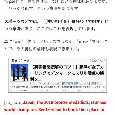
“upset”は「慌てさせる」などという意味もありますが、
「ひっくり返す」という意味もあります。
スポーツなどでは、「(強い相手を）番狂わせで倒す」と
いう意味
があり、ここではこれを表現しています。
単に”win”「勝つ」というのではなく、”upset”を使うこ
とで、その勝利の意味も表現できますね。
整えて生きる。
2022.02.13
【英字新聞読解のコツ！】藤澤が女子カ
ーリングでデンマークにスリル満点の勝
利を...
https://koputokiryo.com/【英字新聞読解のコツ！】藤澤が女子カーリング
今日も北京オリンピックの話題です。2大会連続のメダルの獲得が期待されている女子カーリングで、日
本が劇的な逆転勝利をしたようです。相手はデンマーク。最終の１投で大逆転のスーパーショットが出
て、勝利を収めたということです。今日は、この話題を取り上げようと思います。まずは記事全体を読ん
でみたいと思います。Skip Satsuki Fujisawa’s super shot with the final stone gave Japan thre
[su_note]
Japan, the 2018 bronze medallists, stunned
e points and a dramatic 8-7 come-from-behind victory over Denmark in women’s curling at t
world champions Switzerland to book their place in
he Beijing Winter Olympics on Saturday...