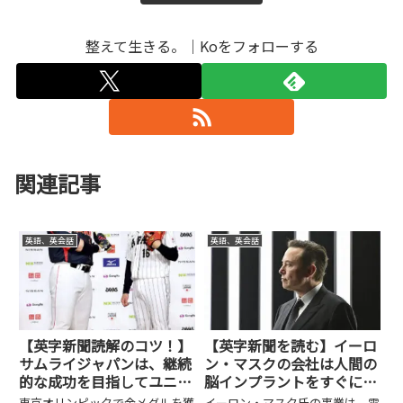
整えて生きる。｜Koをフォローする
関連記事
英語、英会話
英語、英会話
【英字新聞読解のコツ！】
【英字新聞を読む】イーロ
サムライジャパンは、継続
ン・マスクの会社は人間の
的な成功を目指してユニフ
脳インプラントをすぐにテ
ォームを変更します！
ストすることを目指す！
東京オリンピックで金メダルを獲
イーロン・マスク氏の事業は、電