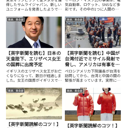
得したサムライジャパン。新しい
気自動車、ロケット、SNSなど多
ユニフォームを発表したようで
彩です。その中の1つに人間の脳
す。シンプルだけど格好の良いイ
に関する研究をしている会社もあ
メージがします。次の大きな大会
ります。それが、ニューラリンク
英語、英会話
英語、英会話
は、来年のワールドベースボール
社という会社です。今日は、ニュ
クラシックのようです。では、今
ーラリンク社の話題を取り上げよ
日もまずは記事全体を読んでみた
うと思います。まずは記事全体...
い...
【英字新聞を読む】日本の
【英字新聞を読む】中国が
天皇陛下、エリザベス女王
台湾付近でミサイル発射で
の国葬に出席予定
脅し、アメリカは有事を不
安視している！
イギリスのエリザベス女王がお亡
ペロシアメリカ下院議長が台湾を
くなりになって、数日が経過しま
訪問してから、台湾と中国の間の
した。女王の国葬がイギリスでは
緊張が高まっています。実際に中
予定されているようです。この国
国は相当数の軍艦を台湾周辺に配
葬に、日本の天皇である徳仁天皇
備し、軍事訓練を行っている。実
英語、英会話
英語、英会話
が出席される予定だということで
際にミサイルを台湾上空に初めて
す。日本の皇室とイギリスの王室
飛ばしたりもしているようです。
は、深い絆で結ばれています。
ここ3日間にわたって、この話
こ...
題...
【英字新聞読解のコツ！】
【英字新聞読解のコツ！】