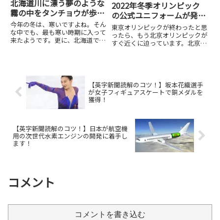
北海道川に漂う夢のような
2022年冬季オリンピック
霧の中をタンチョウが歩
の公式ユニフォームが発表
く！
されました！
今年の冬は、寒いですよね。そん
東京オリンピックが終わったと思
な中でも、最も寒い時期に入って
ったら、もう北京オリンピックが
来たようです。更に、北海道で
すぐ近くに迫っています。北京オ
は、極寒の中でタンチョウ鶴が見
リンピックまで、あと100日を切
られるようです。しかも幻想的な
ったようです。そんな中、日本オ
霧の中にいるのが見られる。写真
リンピック委員会とパラリンピッ
で見るのはいいですが、実際に見
ク委員会は、チームジャパンのユ
に行くのはとても勇気がいりそう
ニフォームを発表しました。デ...
【英字新聞読解のコツ！】坂本花織選手
で...
が女子フィギュアスケートで銅メダルを
獲得！
【英字新聞読解のコツ！】日本が航空機
用の次世代水素エンジンの開発に着手し
ます！
コメント
コメントを書き込む