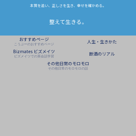
本質を追い、正しさを生き、幸せを確かめる。
整えて生きる。
おすすめページ
人生・生きかた
こうぷーのおすすめページ
Bizmates ビズメイツ
断酒のリアル
ビズメイツでの英会話学習
その他日常のモロモロ
その他日常のモロモロの話