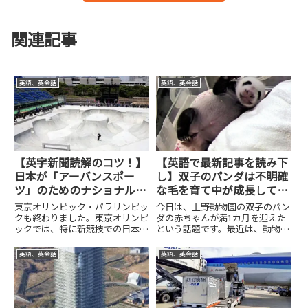
関連記事
英語、英会話
英語、英会話
【英字新聞読解のコツ！】
【英語で最新記事を読み下
日本が「アーバンスポー
し】双子のパンダは不明確
ツ」のためのナショナルト
な毛を育て中が成長してい
レーニングセンターを設
ます！
東京オリンピック・パラリンピッ
今日は、上野動物園の双子のパン
立！
クも終わりました。東京オリンピ
ダの赤ちゃんが満1カ月を迎えた
ックでは、特に新競技での日本人
という話題です。最近は、動物園
選手の活躍が目立ちました。しか
は普通に開いているんでしょう
も、10代の若い選手の活躍がす
か？東京は、今は緊急事態宣言が
英語、英会話
英語、英会話
ごかったです。主に、「アーバン
出ているので、動物園もしまてい
スポーツ」言われる分野のスポー
るのかもしれません。一方で、昨
ツですが、まだ新しいスポーツ
日から東京オリンピックが始まり
な...
ま...