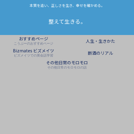
本質を追い、正しさを生き、幸せを確かめる。
整えて生きる。
おすすめページ
人生・生きかた
こうぷーのおすすめページ
Bizmates ビズメイツ
断酒のリアル
ビズメイツでの英会話学習
その他日常のモロモロ
その他日常のモロモロの話