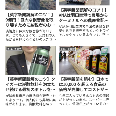
【英字新聞読解のコツ！】
【英字新聞読解のコツ！】
ANAは羽田空港で農場から
9億円！巨大な観音像を取
ターミナルへの農産物配送
り壊すために納税者のお金
プログラムをテストしま
ANAが羽田空港で全国の新鮮な野
が使用される！
す！
菜や果物を販売するというトライ
淡路島に巨大な観音像がありま
アルをやっているようです。空い
す。とても大きくて、反対側の大
ている貨物スペースを使って、そ
阪からも見えるぐらいの大きさの
の日に全国で取れた新鮮な野菜や
観音像です。その観音像が取り壊
果物を運ぶ。そして、空港でそれ
されることになったようです。そ
英語、英会話
英語、英会話
を販売するということのようで
の取り壊し費用は、国が持つこと
す。全国から航空機が集まる羽
になっているようで…。どうして
田...
このようなことになったのでしょ
う...
【英字新聞を読む】日本で
【英字新聞読解のコツ】タ
は10,000 を超える食品の
イガーは炭酸飲料を泡立た
価格が高騰してコストが上
せ続ける最初のボトルをリ
昇しています！
リースします！
今年に入っていろんなものの値段
炭酸飲料専用の魔法瓶が販売され
が上がっています。スーパーに行
たようです。個人的にも非常に興
っても、値段が上がっているのが
味があります。炭酸飲料を持って
すぐわかるぐらいになってきまし
いきたいことって、僕、個人的に
た。去年の後半から、ガソリンや
は結構あります。気の抜けないよ