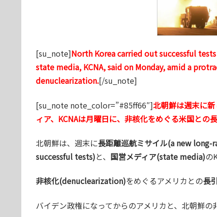
[su_note]
North Korea carried out successful tests
state media, KCNA, said on Monday, amid a protra
denuclearization.
[/su_note]
[su_note note_color=”#85ff66″]
北朝鮮は週末に新
ィア、KCNAは月曜日に、非核化をめぐる米国との
北朝鮮は、週末に
長距離巡航ミサイル(a new long-range
successful tests)
と、
国営メディア(state media)
の
非核化(denuclearization)
をめぐるアメリカとの
長引く
バイデン政権になってからのアメリカと、北朝鮮の