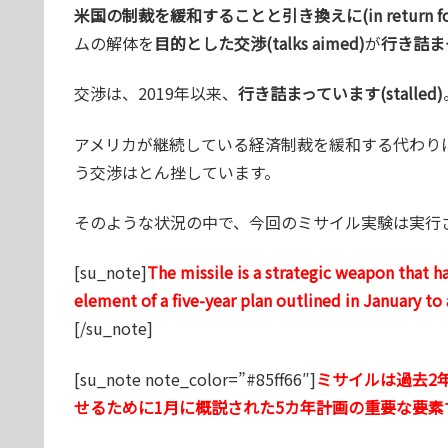
米国の制裁を緩和することと引き換えに(in return for U.S. 
ムの解体を
目的とした交渉(talks aimed)
が
行き詰まって
交渉は、2019年以来、
行き詰まっています(stalled)
アメリカが継続している経済制裁を緩和する代わり
う交渉はとん挫しています。
そのような状況の中で、今回のミサイル実験は実行
[su_note]
The missile is a strategic weapon that 
element of a five-year plan outlined in January to
[/su_note]
[su_note note_color=”#85ff66″]
ミサイルは過去2
せるために1月に概説された5カ年計画の重要な要素