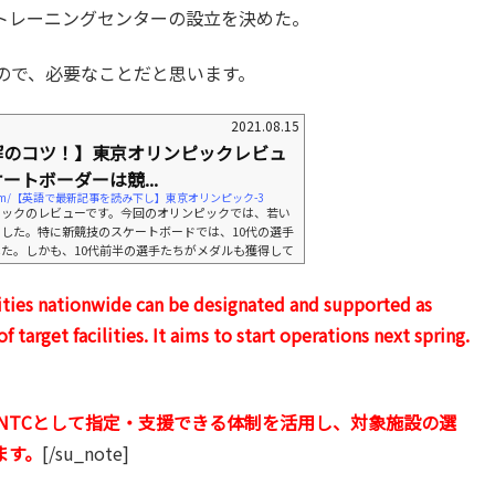
トレーニングセンターの設立を決めた。
ので、必要なことだと思います。
2021.08.15
解のコツ！】東京オリンピックレビュ
ートボーダーは競...
iryo.com/【英語で最新記事を読み下し】東京オリンピック-3
ピックのレビューです。今回のオリンピックでは、若い
した。特に新競技のスケートボードでは、10代の選手
た。しかも、10代前半の選手たちがメダルも獲得して
で、選手たちは単に競技を争うだけでなく、スポーツを
している感じがありました。若い選手たちに見られたそ
ilities nationwide can be designated and supported as
今日の記事です。では、記事を読んでいきましょう。M
fourth place going into her third and last run as the l
 target facilities. It aims to start operations next spring.
NTCとして指定・支援できる体制を活用し、対象施設の選
ます。
[/su_note]