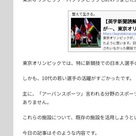
整えて生きる。
【英字新聞読
が…、東京オ
https://koputo
東京オリンピックが
たように思います。
されいなかった競技
たように思います。
たこともありました。
東京オリンピックでは、特に新競技での日本人選手
たオリンピックは終
急増しています。オ
これからはそちらに注.
しかも、10代の若い選手の活躍がすごかったです。
主に、「アーバンスポーツ」言われる分野のスポー
ありません。
これらの施設について、既存の施設を活用しようと
今日の記事はそのような内容です。