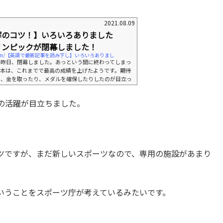
2021.08.09
解のコツ！】いろいろありました
リンピックが閉幕しました！
kiryo.com/【英語で最新記事を読み下し】いろいろありまし
、昨日、閉幕しました。あっという間に終わってしまっ
日本は、これまでで最高の成績を上げたようです。期待
で、金を取ったり、メダルを確保したりしたのが目立っ
一方で、絶対に金を取れると思われた競技で取れなかっ
それぞれ、いろんな結果がありましたが、17日間続い
の活躍が目立ちました。
わりました。でも、その陰で、日本では、コロナ感染が
リンピックにの陰に隠れて目立っていませんでしたが、
..
ツですが、まだ新しいスポーツなので、専用の施設があまり
いうことをスポーツ庁が考えているみたいです。