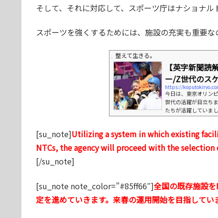
そして、それに対応して、スポーツ庁はナショナル
スポーツを強くするためには、施設の充実も重要な
整えて生きる。
【英字新聞読
ー/Z世代のスケ
https://koputok
今日は、東京オリン
世代の活躍が目立ちま
たちが活躍していまし
いました。そんな中
する仲間として結束
[su_note]
Utilizing a system in which existing fac
んな友情のような話が
isugu Okamoto sat in 
NTCs, the agency will proceed with the selection of
ast competit...
[/su_note]
[su_note note_color=”#85ff66″]
全国の既存施設を
定を進めていきます。来春の運用開始を目指してい