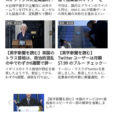
有！
大谷翔平選手が土曜日に26号ホ
今日は、国内エアラインのライバ
ームランを打ちました。エンゼル
ル同士、ANAとJALが搭乗ゲート
スも延長の末、逆転勝ちで勝利を
の改札機の共有化を進めるという
収めました。最近は、大谷選手が
ニュースです。先日、カーボンニ
活躍しても、チームが負けてしま
ュートラルな航空燃料の開発でも
英語、英会話
英語、英会話
うことが多かったので、良いこと
両社は協力するという記事を紹介
だと思います。今日はこの話題を
しました。今回は、搭乗ゲートの
取り上げようと思います。まず
システムの共有化。共有して...
は...
【英字新聞を読む】英国の
【英字新聞を読む】
トラス首相は、政治的混乱
Twitter ユーザーは月額
の中でわずか6週間で辞任
$7.99 のブルー チェックを
します！
取得できます！
イギリスのトラス首相が辞任を発
イーロン・マスクがTwitterを買
表したようです。就任してから、
収しました。買収したとたんに、
わずか6週間。減税を打ち出し、
従業員の約半数に解雇通知。かな
金融引き締めと緩和の政策を繰り
りの激震が走っています。一方
返して、イギリスのならず世界の
で、新しいサービスの提供も発表
金融市場を混乱させました。さん
したようです。これは、これまで
ざん、混乱させた後での辞任。次
Twitter社が有名人や政府などの
の首相は誰になるんでしょう
公共機関、インフルエ...
【英字新聞を読む】中国のテレビはIPC委
か？...
員長のスピーチの一部の解釈を省略しま
した！