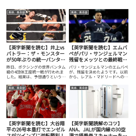
英語、英会話
英語、英会話
【英字新聞を読む】井上vs
【英字新聞を読む】エムバ
バトラー：ザ・モンスター
ペがパリ・サンジェルマン
が50年ぶりの統一バンタム
残留をメッツとの最終戦で
級王者に！
のハットトリックで祝う！
昨日、ボクシングの世界バンタム
パリ・サンジェルマンのエムバペ
級の4団体王座統一戦が行われま
が、残留を決めたようです。以前
した。結果は、予想通りという
から、レアル・マドリードへの移
か、予想以上の一方的な試合。
籍が確実視されてきていました。
WBA、WBC、IBF王者の井上尚弥
しかし、リーグ最終戦の直前に3
英語、英会話
英語、英会話
選手は、一方的にWBO王者のイ
年契約をして、会場で試合前に発
ギリスのポール・バトラー選手を
表された。そして、そのリーグ最
攻め続けました。バトラー選手...
終戦でハットトリックを達成し
た...
【英字新聞を読む】大谷翔
【英字新聞読解のコツ】
平の26号本塁打でエンゼル
ANA、JALが国内線の30空
スがツインズに逆転勝利！
港で搭乗券スキャナーを共