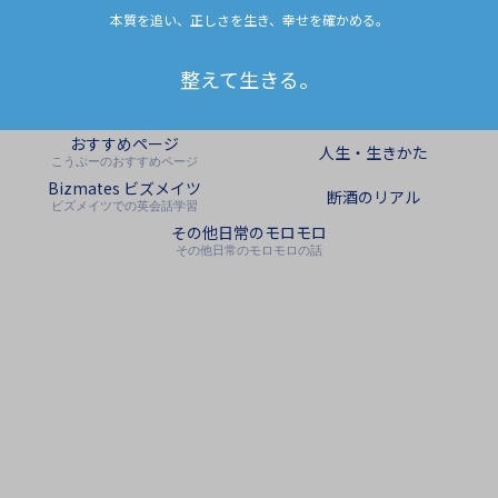
本質を追い、正しさを生き、幸せを確かめる。
整えて生きる。
おすすめページ
人生・生きかた
こうぷーのおすすめページ
Bizmates ビズメイツ
断酒のリアル
ビズメイツでの英会話学習
その他日常のモロモロ
その他日常のモロモロの話