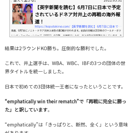
【英字新聞を読む】6月7日に日本で予定
されているドネア対井上の再戦の海外報
道！
https://koputokiryo.com/【英字新聞を読む】6月7日に日本で予定されている
来週、6月7日にノニト・ドネア対井上尚弥の第2戦が行われます。前回の対戦は2019年のワールド・ボク
シング・スーパー・シリーズ（WBSS）の決勝。大激戦でしたが、井上尚弥が判定勝ちをしています。そ
れ以来の対戦。世界が注目する試合でもあります。今日は、この試合が世界でどのように報道されてい
るのか、外国の記事から読んでみたいと思います。まずは記事全体を読んでみたいと思います。The re
結果は2ラウンドKO勝ち。圧倒的な勝利でした。
match between Donaire and Inoue is one of the most anticipated bouts this year. Both boxers
met in November 2019 which turned ou...
これで、井上選手は、WBA、WBC、IBFの3つの団体の世
界タイトルを統一しました。
日本で初めての3団体統一王者になったということです。
“emphatically win their rematch”で「再戦に完全に勝っ
た」と訳しています
。
“emphatically”は「きっぱりと、断然、全く」という意味
があります。