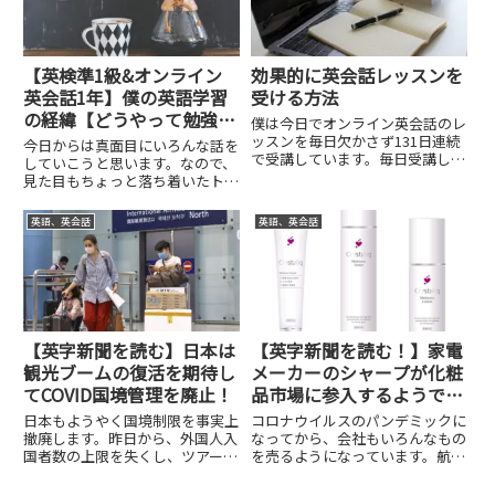
る...
【英検準1級&オンライン
効果的に英会話レッスンを
英会話1年】僕の英語学習
受ける方法
の経緯【どうやって勉強し
僕は今日でオンライン英会話のレ
た？】
ッスンを毎日欠かさず131日連続
今日からは真面目にいろんな話を
で受講しています。毎日受講して
していこうと思います。なので、
るなかではやっぱり、今日のレッ
見た目もちょっと落ち着いたトー
スンはうまく行ったとか、今日は
ンで進めるつもりです。今日は僕
あまりうまく行かなかったとかい
が今の英語のレベルになるまで
英語、英会話
英語、英会話
う日があります。その違いが何だ
の、英語の勉強での経緯の概要を
ったのかを考えることによって...
説明したいと思います。僕は、ほ
ぼ全く英語が分からないところか
ら...
【英字新聞を読む】日本は
【英字新聞を読む！】家電
観光ブームの復活を期待し
メーカーのシャープが化粧
てCOVID国境管理を廃止！
品市場に参入するようで
す！
日本もようやく国境制限を事実上
コロナウイルスのパンデミックに
撤廃します。昨日から、外国人入
なってから、会社もいろんなもの
国者数の上限を失くし、ツアーで
を売るようになっています。航空
なくても観光客の入国が可能とな
会社でも、機内食販売をするよう
りました。また、ビザの取得もコ
になったり、地域の野菜などを売