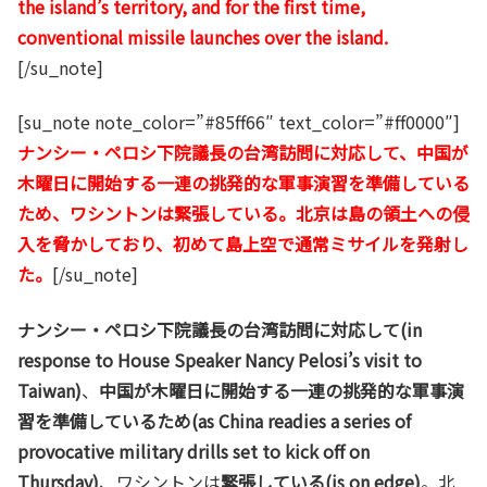
the island’s territory, and for the first time,
conventional missile launches over the island.
[/su_note]
[su_note note_color=”#85ff66″ text_color=”#ff0000″]
ナンシー・ペロシ下院議長の台湾訪問に対応して、中国が
木曜日に開始する一連の挑発的な軍事演習を準備している
ため、ワシントンは緊張している。北京は島の領土への侵
入を脅かしており、初めて島上空で通常ミサイルを発射し
た。
[/su_note]
ナンシー・ペロシ下院議長の台湾訪問に対応して(in
response to House Speaker Nancy Pelosi’s visit to
Taiwan)
、
中国が木曜日に開始する一連の挑発的な軍事演
習を準備しているため(as China readies a series of
provocative military drills set to kick off on
Thursday)
、ワシントンは
緊張している(is on edge)
。北