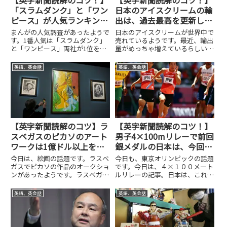
「スラムダンク」と「ワン
日本のアイスクリームの輸
ピース」が人気ランキング
出は、過去最高を更新し続
のトップ！
けている！
まんがの人気調査があったようで
日本のアイスクリームが世界中で
す。1番人気は「スラムダンク」
売れているようです。最近、輸出
と「ワンピース」両社が1位を分
量がめっちゃ増えているらしい。
け合ったようです。続くのは、
東京オリンピックで、外国の記者
「鬼滅の刃」や「ドラゴンボー
がアイスクリームについてツイー
英語、英会話
英語、英会話
ル」これらもとても有名なマンガ
トしたことで、さらに世界で話題
です。一方で、まんがを読む人の
になっているようです。今日は、
割合の調査も行われたようで、そ
日本のアイスクリームの輸出量
の結...
が...
【英字新聞読解のコツ】ラ
【英字新聞読解のコツ！】
スベガスのピカソのアート
男子4×100mリレーで前回
ワークは1億ドル以上を取
銀メダルの日本は、今回金
得します！
メダルを目指す！
今日は、絵画の話題です。ラスベ
今日も、東京オリンピックの話題
ガスでピカソの作品のオークショ
です。今日は、４×１００メート
ンがあったようです。ラスベガス
ルリレーの記事。日本は、これま
と言えば、ギャンブルとエンター
でもリレーで好成績を上げてきま
テインメントの町というイメージ
した。その結果の要因は高度なバ
英語、英会話
英語、英会話
ですが。今日の記事によると、ラ
トンパステクニック。今回はそれ
スベガスのホテルに展示されてい
に加えて、個々の選手の総力もこ
たピカソの作品がオークション
れまでに比べると高いです。最
に...
近...