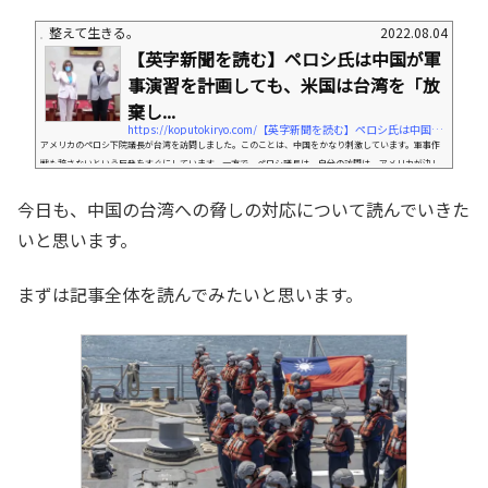
整えて生きる。
2022.08.04
【英字新聞を読む】ペロシ氏は中国が軍
事演習を計画しても、米国は台湾を「放
棄し...
https://koputokiryo.com/【英字新聞を読む】ペロシ氏は中国が軍事演習を
アメリカのペロシ下院議長が台湾を訪問しました。このことは、中国をかなり刺激しています。軍事作
戦も辞さないという反発をすぐにしています。一方で、ペロシ議長は、自分の訪問は、アメリカが決し
て台湾を諦めないという意思の表れであると言っています。今日は、ペロシアメリカ下院議長が台湾を
訪問したことの続報を取り上げようと思います。まずは記事全体を読んでみたいと思います。During a
今日も、中国の台湾への脅しの対応について読んでいきた
historic trip to Taiwan Wednesday, US House Speaker Nancy Pelosi said her visit was intende
いと思います。
d to make it "unequivocally clea...
まずは記事全体を読んでみたいと思います。