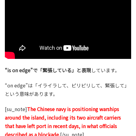
“is on edge”で「緊張している」と表現
しています。
“on edge”は「イライラして、ピリピリして、緊張して」
という意味があります。
[su_note]
The Chinese navy is positioning warships
around the island, including its two aircraft carriers
that have left port in recent days, in what officials
described as a blockade.
[/su_note]