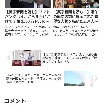
【英字新聞を読む】ソフト
【英字新聞を読む！】端午
バンクは 4 月から 9 月にか
の節句の前に展示された有
けて 8 億 9500 万ドルの純
望な人物を描いた五月人
損失！
形！
ソフトバンクグループが半期の決
毎年、5月人形とかひな人形で
算発表を行った。結果は、1,291
は、その年にちなんだ人形が作ら
億円の赤字。大きな赤字ですが、
れます。今年の5月人形は、ビッ
4月から7月の第1四半期の巨額の
グボスの新庄監督にちなんだ人形
赤字からは赤字幅が減少した。こ
が作られているそうです。写真を
れは、ソフトバンクグループが持
見てもちょっと笑ってしまいま
っているアリババ株を売却して穴
す。では、今日はこの話題を取り
埋めしたから。でも、ビジ...
上げようと思います。まずは記事
【英字新聞を読む】ペロシ氏は中国が軍
全体...
事演習を計画しても、米国は台湾を「放
棄しない」と述べた！
【英字新聞を読む】中国、さまざまな問
題で米国との協力を一時停止、ペロシ議
長の台湾訪問に制裁！
コメント