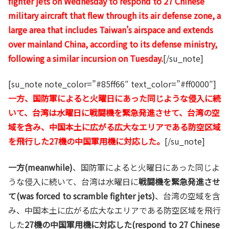
fighter jets on Wednesday to respond to 27 Chinese
military aircraft that flew through its air defense zone, a
large area that includes Taiwan’s airspace and extends
over mainland China, according to its defense ministry,
following a similar incursion on Tuesday.
[/su_note]
[su_note note_color=”#85ff66″ text_color=”#ff0000″]
一方、国防軍によると火曜日にあった同じような侵入に続
いて、台湾は水曜日に戦闘機を緊急発進させて、台湾の空
域を含み、中国本土に広がる広大なエリアである防空区域
を飛行した27機の中国軍用機に対応した。
[/su_note]
一方(meanwhile)
、国防軍によると火曜日にあった同じよ
うな侵入に続いて、台湾は水曜日に
戦闘機を緊急発進させ
て(was forced to scramble fighter jets)
、台湾の空域を含
み、中国本土に広がる広大なエリアである防空区域を飛行
した
27機の中国軍用機に対応した(respond to 27 Chinese