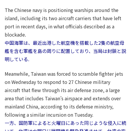
The Chinese navy is positioning warships around the
island, including its two aircraft carriers that have left
port in recent days, in what officials described as a
blockade.
中国海軍は、最近出港した航空機を搭載した2隻の航空母
艦を含む軍艦を島の周りに配置しており、当局は封鎖と説
明している.
Meanwhile, Taiwan was forced to scramble fighter jets
on Wednesday to respond to 27 Chinese military
aircraft that flew through its air defense zone, a large
area that includes Taiwan’s airspace and extends over
mainland China, according to its defense ministry,
following a similar incursion on Tuesday.
一方、国防軍によると火曜日にあった同じような侵入に続