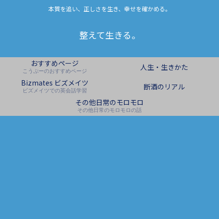
本質を追い、正しさを生き、幸せを確かめる。
整えて生きる。
おすすめページ
人生・生きかた
こうぷーのおすすめページ
Bizmates ビズメイツ
断酒のリアル
ビズメイツでの英会話学習
その他日常のモロモロ
その他日常のモロモロの話