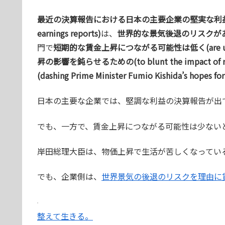
最近の決算報告における日本の主要企業の堅実な利益(solid profi
earnings reports)
は、
世界的な景気後退のリスクがあるため(due
門で
短期的な賃金上昇につながる可能性は低く(are unlikely to
昇の影響を鈍らせるための(to blunt the impact 
(dashing Prime Minister Fumio Kishida’s hopes for
日本の主要な企業では、堅調な利益の決算報告が出
でも、一方で、賃金上昇につながる可能性は少ない
岸田総理大臣は、物価上昇で生活が苦しくなってい
でも、企業側は、
世界景気の後退のリスクを理由に
整えて生きる。