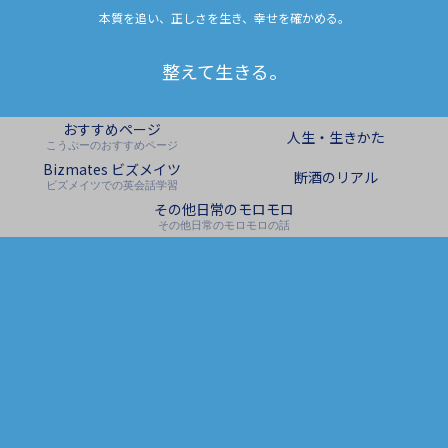
本質を追い、正しさを生き、幸せを確かめる。
整えて生きる。
おすすめページ
人生・生きかた
こうぷーのおすすめページ
Bizmates ビズメイツ
断酒のリアル
ビズメイツでの英会話学習
その他日常のモロモロ
その他日常のモロモロの話