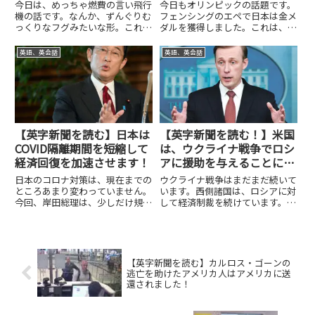
行機！
の金メダル！
今日は、めっちゃ燃費の言い飛行
今日もオリンピックの話題です。
機の話です。なんか、ずんぐりむ
フェンシングのエペで日本は金メ
っくりなフグみたいな形。これ
ダルを獲得しました。これは、フ
が、めっちゃ燃費がいいようで
ェンシング界では衝撃的なことだ
す。一方で、以前には、めっちゃ
ったようです。昨日、決勝をテレ
英語、英会話
英語、英会話
早い航空機の話題を取り上げたこ
ビで見ましたが、堂々としたもの
ともあります。いろんなことが二
だったと思います。順々決勝で、
極化していっているように感じま
フランスを破っていたからでし
すね...
ょ...
【英字新聞を読む】日本は
【英字新聞を読む！】米国
COVID隔離期間を短縮して
は、ウクライナ戦争でロシ
経済回復を加速させます！
アに援助を与えることに対
して中国に警告！
日本のコロナ対策は、現在までの
ウクライナ戦争はまだまだ続いて
ところあまり変わっていません。
います。西側諸国は、ロシアに対
今回、岸田総理は、少しだけ規制
して経済制裁を続けています。そ
を緩和することにしたようです。
んな中、中国がロシアに支援をし
コロナに感染した場合の待機期間
ようとしているのではないか？と
を数日間短くすることにした。こ
言われています。そんな風になる
れは、コロナパンデミックの経済
と、中国を抜け穴にして経済制裁
への影響を小さくすることを目
などの効果がなくなってしまい
【英字新聞を読む】カルロス・ゴーンの
的...
ま...
逃亡を助けたアメリカ人はアメリカに送
還されました！