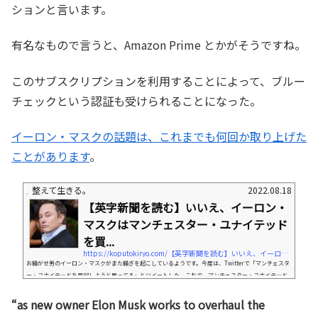
ションと言います。
有名なもので言うと、Amazon Prime とかがそうですね。
このサブスクリプションを利用することによって、ブルー
チェックという認証も受けられることになった。
イーロン・マスクの話題は、これまでも何回か取り上げた
ことがあります
。
整えて生きる。
2022.08.18
【英字新聞を読む】いいえ、イーロン・
マスクはマンチェスター・ユナイテッド
を買...
https://koputokiryo.com/【英字新聞を読む】いいえ、イーロン・マスクは
お騒がせ男のイーロン・マスクがまた騒ぎを起こしているようです。今度は、Twitterで「マンチェスタ
ー・ユナイテッドを買収しようと思ってる」とツイートした。これで、マンチェスター・ユナイテッド
の株が高騰したそうです。これまでも、テスラに関するツイートで、アメリカ証券取引委員会から何度
も注意を受けているのに。今回も、少ししてから、「冗談だ」とツイートしたようですが、冗談では済
“as new owner Elon Musk works to overhaul the
まないぐらい反応があったようです。今日はこの話題を取り上げようと思います。まずは記事全体を読ん