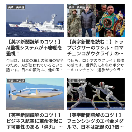
英語、英会話
英語、英会話
【英字新聞読解のコツ！】
【英字新聞を読む！】トッ
AI監視システムが不審船を
プボクサーのワシル・ロマ
監視！
チェンコがウクライナの郷
土防衛大隊に参加！
今日は、日本の海上の領海の安全
今日も、ロシアのウクライナ侵攻
のため、AIが使われているという
の話です。世界的に有名なボクサ
話です。日本の領海は、他の国に
ーのロマチェンコ選手がウクライ
よる侵入や、密輸や密猟を行う不
ナ軍に参加しました。3階級チャ
審船によって侵犯されています。
ンピオンでパウンドフォーパウン
英語、英会話
英語、英会話
そんな船を監視するため、海上保
ドにも常に名を連ねている名ボク
安庁の巡視船が日々監視を続けて
サーです。リングでは圧倒的な感
いるのですが、AIの技術も取...
じの彼も、軍服を着ている姿は
ち...
【英字新聞読解のコツ！】
【英字新聞読解のコツ！】
ビジネス航空に革命を起こ
フェンシングのエペ金メダ
す可能性のある「弾丸」飛
ルで、日本は記録の17個目