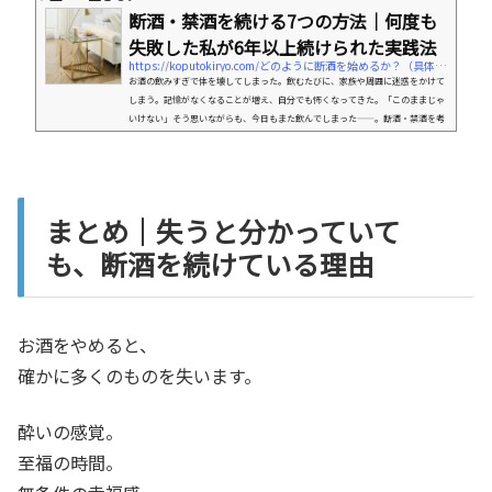
断酒・禁酒を続ける7つの方法｜何度も
失敗した私が6年以上続けられた実践法
https://koputokiryo.com/どのように断酒を始めるか？（具体的な方法）
お酒の飲みすぎで体を壊してしまった。飲むたびに、家族や周囲に迷惑をかけて
しまう。記憶がなくなることが増え、自分でも怖くなってきた。「このままじゃ
いけない」そう思いながらも、今日もまた飲んでしまった——。断酒・禁酒を考
えている人の多くが、この矛盾の中で苦しんでいます。断酒・禁酒は、言葉にす
れば簡単です。「飲まなければいい」ただ、それができないから、悩み続けてい
るのです。この記事では、 慢性膵炎で断酒を余儀なくされ 4年間は順調に断酒 し
かし再飲酒し その後4年間、飲んだりやめたりを繰り返し ようや...
まとめ｜失うと分かっていて
も、断酒を続けている理由
お酒をやめると、
確かに多くのものを失います。
酔いの感覚。
至福の時間。