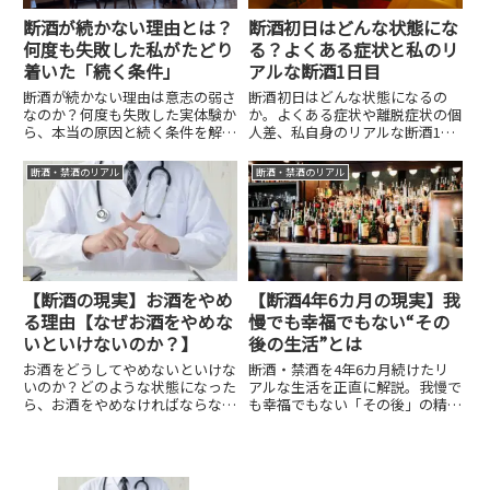
断酒が続かない理由とは？
断酒初日はどんな状態にな
何度も失敗した私がたどり
る？よくある症状と私のリ
着いた「続く条件」
アルな断酒1日目
断酒が続かない理由は意志の弱さ
断酒初日はどんな状態になるの
なのか？何度も失敗した実体験か
か。よくある症状や離脱症状の個
ら、本当の原因と続く条件を解
人差、私自身のリアルな断酒1日
説。お酒との関係や生き方の視点
目、初日に意識したいことを実体
から、無理なく続く考え方を整理
験をもとにまとめました。
断酒・禁酒のリアル
断酒・禁酒のリアル
しました。
【断酒の現実】お酒をやめ
【断酒4年6カ月の現実】我
る理由【なぜお酒をやめな
慢でも幸福でもない“その
いといけないのか？】
後の生活”とは
お酒をどうしてやめないといけな
断酒・禁酒を4年6カ月続けたリ
いのか？どのような状態になった
アルな生活を正直に解説。我慢で
ら、お酒をやめなければならない
も幸福でもない「その後」の精神
のか？ということについて説明し
状態や生活の変化、飲酒欲求の実
ます。そして、お酒をやめなけれ
情を詳しく紹介。
ばならない理由、お酒をやめるこ
とを考えるための判断方法につい