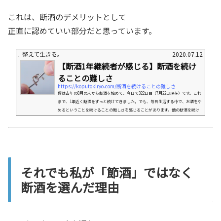
これは、断酒のデメリットとして
正直に認めていい部分だと思っています。
整えて生きる。
2020.07.12
【断酒1年継続者が感じる】断酒を続け
ることの難しさ
https://koputokiryo.com/断酒を続けることの難しさ
僕は去年の8月の末から断酒を始めて、今日で322日目（7月22日現在）です。これ
まで、1年近く断酒をずっと続けてきました。でも、毎日生活する中で、お酒をや
めるということを続けることの難しさを感じることがあります。他の断酒を続け
ている人の話を聞いても、みんなそれぞれ、いろんな難しさを抱えています。ま
ず、基本的に、人間が一度知ってしまった快楽を抑制し続けるということは、と
ても難しいことです。特にお酒は、一度依存してしまうと、それから逃れるのは
本当に至難の業です。今日は「断酒を続けることの難しさ」について...
それでも私が「節酒」ではなく
断酒を選んだ理由