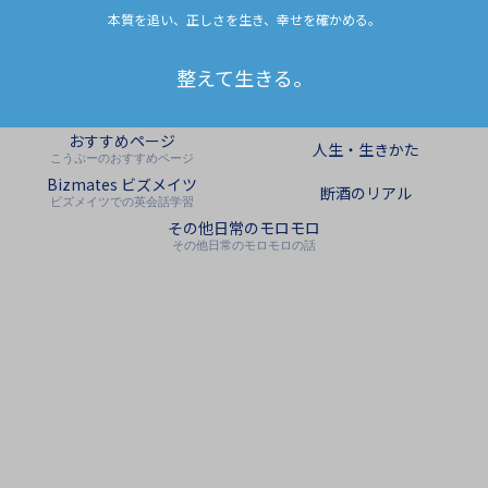
本質を追い、正しさを生き、幸せを確かめる。
整えて生きる。
おすすめページ
人生・生きかた
こうぷーのおすすめページ
Bizmates ビズメイツ
断酒のリアル
ビズメイツでの英会話学習
その他日常のモロモロ
その他日常のモロモロの話