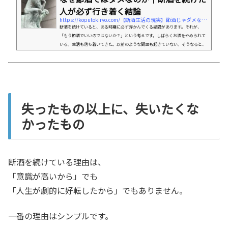
人が必ず行き着く結論
https://koputokiryo.com/【断酒生活の現実】節酒じゃダメなのか？という
断酒を続けていると、ある時期に必ず浮かんでくる疑問があります。それが、
「もう節酒でいいのではないか？」という考えです。しばらくお酒をやめられて
いる。生活も落ち着いてきた。以前のような問題も起きていない。そうなると、
多くの人がこう思います。「ここまでできたのだから、今度はうまく付き合える
のではないか」と。これは意志が弱いからでも、覚悟が足りないからでもありま
せん。断酒を経験した人の多くが、必ず一度は通る思考です。しかし、この問い
に対する答えは、実はとてもシンプルです。そして、多くの断酒経験者が...
失ったもの以上に、失いたくな
かったもの
断酒を続けている理由は、
「意識が高いから」でも
「人生が劇的に好転したから」でもありません。
一番の理由はシンプルです。