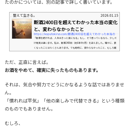
たのかについては、別の記事で詳しく書いています。
整えて生きる。
2026.01.15
断酒2400日を超えてわかった本当の変化
と、変わらなかったこと
https://koputokiryo.com/断酒2400日を超えてわかった本当の変化と、変わら
「断酒を続ければ、人生はきっと楽になる」もし、そう思っているなら、少しだ
け現実は違います。私は、断酒2400日（約6年4カ月）を迎えました。確かに、良
くなったことはたくさんあります。でも同時に、変わらなかったこと、むしろ厳
しくなったこともあります。この記事では、断酒を美談にせず、続けた人間だから
こそ言える 本音 を書きます。これから断酒を始めようとしている人、続けること
ただ、正直に言えば。
に迷っている人に、「現実的な判断材料」を渡せたらと思います。断酒前、私が
一番つらかったこといつか必ずバレるという恐怖お酒を飲んでいた...
お酒をやめて、確実に失ったものもあります。
それは、気合や努力でどうにかなるような話ではありませ
ん。
「慣れれば平気」「他の楽しみで代替できる」という種類
のものでもありません。
むしろ、