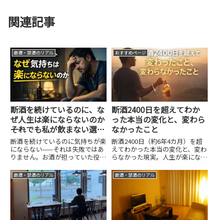
関連記事
断酒・禁酒のリアル
おすすめページ
断酒を続けているのに、な
断酒2400日を超えてわか
ぜ人生は楽にならないのか
った本当の変化と、変わら
――それでも私が飲まない選択
なかったこと
を続けている理由
断酒を続けているのに気持ちが楽
断酒2400日（約6年4カ月）を超
にならない——それは失敗ではあ
えてわかった本当の変化と、変わ
りません。お酒が担っていた役
らなかった現実。人生が楽になる
割、断酒で消えるもの・消えない
わけではない断酒の本音を、体験
もの、楽さではなく「納得」を選
談ベースで正直にまとめました。
断酒・禁酒のリアル
断酒・禁酒のリアル
ぶ理由を、長期断酒者の体験から
整理します。