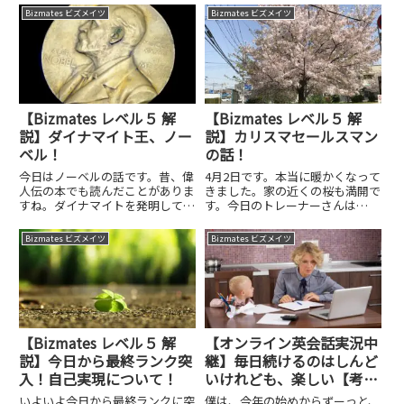
LCC（Low Cost Carrier:格安航空
ね。インドにも1回だけ行ったこ
Bizmates ビズメイツ
Bizmates ビズメイツ
会社)で、マレーシ...
とがあります。よく、インドに行
くと人生が変わるといいますが、
僕が行ったのはハイデラバード。
割...
【Bizmates レベル５ 解
【Bizmates レベル５ 解
説】ダイナマイト王、ノー
説】カリスマセールスマン
ベル！
の話！
今日はノーベルの話です。昔、偉
4月2日です。本当に暖かくなって
人伝の本でも読んだことがありま
きました。家の近くの桜も満開で
すね。ダイナマイトを発明して、
す。今日のトレーナーさんは
富も名誉も得たんですけど、その
Terryさんです。ジンバブエに住
使われ方がノーベルが考えた使わ
んでいて、とても話しやすいで
Bizmates ビズメイツ
Bizmates ビズメイツ
れ方だけではなかった。多くの人
す。今日までで68回彼とレッスン
を一気に殺傷するのにも使われ
をしています。前回のレッスンで
た。そんなことに心を痛めたノー
桜の話になったので、写真を見...
ベ...
【Bizmates レベル５ 解
【オンライン英会話実況中
説】今日から最終ランク突
継】毎日続けるのはしんど
入！自己実現について！
いけれども、楽しい【考え
方次第なんじゃないか
いよいよ今日から最終ランクに突
僕は、今年の始めからずーっと、