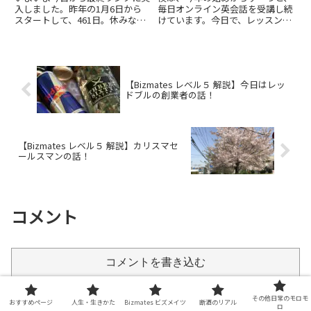
な？】
入しました。昨年の1月6日から
毎日オンライン英会話を受講し続
スタートして、461日。休みなし
けています。今日で、レッスンを
で、1年3カ月以上頑張ってきまし
受け続けて、連続219日目です。
た。最終ランク通してのテーマ
毎日続けるのには、それなりに努
は”Self-fulfillment"。「自己実
力をしなければなりません。で
現」です。今日のトレーナーさん
も、毎日続けていることによっ
はArma...
て、英会話の能力は着実に上がっ
【Bizmates レベル５ 解説】今日はレッ
て...
ドブルの創業者の話！
【Bizmates レベル５ 解説】カリスマセ
ールスマンの話！
コメント
コメントを書き込む
その他日常のモロモ
ホーム
Bizmates ビズメイツ
おすすめページ
人生・生きかた
Bizmates ビズメイツ
断酒のリアル
ロ