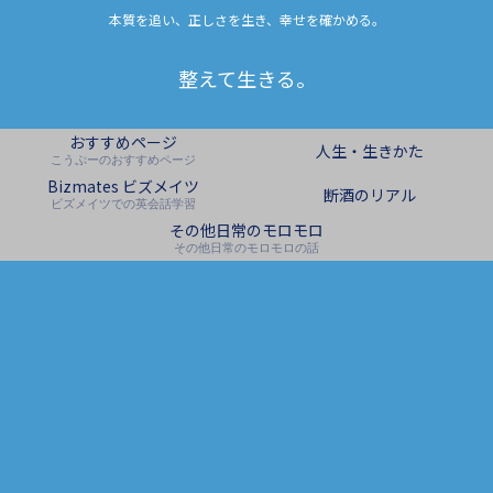
本質を追い、正しさを生き、幸せを確かめる。
整えて生きる。
おすすめページ
人生・生きかた
こうぷーのおすすめページ
Bizmates ビズメイツ
断酒のリアル
ビズメイツでの英会話学習
その他日常のモロモロ
その他日常のモロモロの話