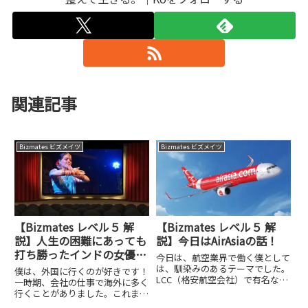
関連記事
Bizmates ビズメイツ
Bizmates ビズメイツ
【Bizmates レベル５ 解
【Bizmates レベル５ 解
説】人生の困難にあっても
説】今日はAirAsiaの話！
打ち勝ったインドの女優さ
今日は、航空業界で働く僕として
んの話！
は、馴染みのあるテーマでした。
僕は、外国に行くのが好きです！
LCC（格安航空会社）で有名な
一時期、会社の仕事で海外に多く
AirAsiaのTony Fernandesさんの
行くことがありました。これまで
話。AirAsiaはマレーシアの
10か国ぐらいにはいきました