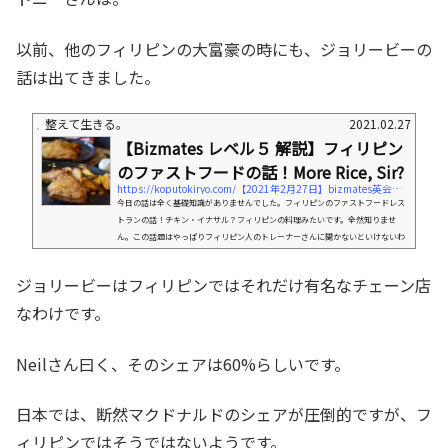
以前、他のフィリピンの大富豪の時にも、ジョリービーの
話は出てきました。
整えて生きる。
2021.02.27
【Bizmates レベル５ 解説】フィリピン
のファストフードの話！More Rice, Sir?
https://koputokiryo.com/【2021年2月27日】bizmates英会話、フィリピンのファストフ
今日の話は全く基礎知識がありませんでした。フィリピンのファストフードレス
トランの話！チキン・イナサル？フィリピンの料理みたいです。全然知りませ
ん。この話題はやっぱりフィリピン人のトレーナーさんに聞かないといけないわ
かりません。今日のトレーナーさんはフィリピン人のReneさんにしました。人当
たりの優しい感じの人です。いろいろ、フィリピンのことについて聞いてみよう
ジョリービーはフィリピンではそれだけ有名なチェーン店
と思います。それでは、今日の格言のようなことばから始めます。Whatever ach
ievements and successes I've had didn't happen overnight....
なわけです。
Neilさん曰く、そのシェアは60%らしいです。
日本では、断然マクドナルドのシェアが圧倒的ですが、フ
ィリピンではそうではないようです。