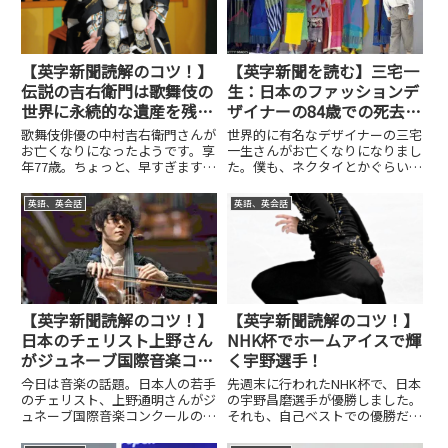
【英字新聞読解のコツ！】
【英字新聞を読む】三宅一
伝説の吉右衛門は歌舞伎の
生：日本のファッションデ
世界に永続的な遺産を残し
ザイナーの84歳での死去を
ます！
BBCが報道
歌舞伎俳優の中村吉右衛門さんが
世界的に有名なデザイナーの三宅
お亡くなりになったようです。享
一生さんがお亡くなりになりまし
年77歳。ちょっと、早すぎます
た。僕も、ネクタイとかぐらいで
ね。テレビでも俳優として活躍さ
すが、イッセイミヤケのブランド
れていました。それ以上に歌舞伎
を持っていました。世界的に有名
英語、英会話
英語、英会話
界には貢献をされていたようで
な人なので、世界中で報道されて
す。そのような内容の記事を読ん
います。BBCの記事を見つけまし
でいきます。まずは、全文を読ん
たので、それを今日は読んでい...
で...
【英字新聞読解のコツ！】
【英字新聞読解のコツ！】
日本のチェリスト上野さん
NHK杯でホームアイスで輝
がジュネーブ国際音楽コン
く宇野選手！
クールで優勝！
今日は音楽の話題。日本人の若手
先週末に行われたNHK杯で、日本
のチェリスト、上野通明さんがジ
の宇野昌磨選手が優勝しました。
ュネーブ国際音楽コンクールのチ
それも、自己ベストでの優勝だっ
ェロ部門で優勝した。これは、日
たようです。羽生結弦選手は、怪
本人初めての優勝らしいです。す
我で欠場しましたが、それでも日