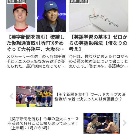
英語、英会話
英語、英会話
でに上野さんは、チャイコフスキ
本選手がしっかり優勝を勝ち取り
ー国際音楽コンクールのチェロ部
ました。その記事を今日は取り上
門でも優勝している有力者。こ
げようと思います。先日には、...
れ...
【英字新聞を読む】破綻し
【英語学習の基本】ゼロか
た仮想通貨取引所FTXをめ
らの英語勉強法【僕なりの
ぐって大谷翔平、大坂なお
考え】
みらが米国で訴えられる！
メジャーリーグ選手の大谷翔平選
今日は、僕なりに考えたゼロから
手とテニスの大坂なおみ選手が訴
の英語の勉強法について書こうと
えられた。最近話題となっている
思います。僕は現在、英語検定準
FTXの破産に絡んでの話のようで
1級を取得しています。でも、も
す。FTXが破産したことについ
ともとは大学受験を終えてから、
て、投資者たちが訴訟を行った。
全く英語を勉強していませんでし
その対象に大谷選手と大坂なおみ
た。その結果、happyの比較級、
選手が含まれていた。今日はこ...
最上級もわからなくなるぐら...
【英字新聞を読む】ワールドカップの決
勝戦がPK戦で決まったのは何回目か？
【英字新聞を読む】今年の重大ニュース
を英語で各月ごとに振り返ってみます！
（上半期：1月から6月）