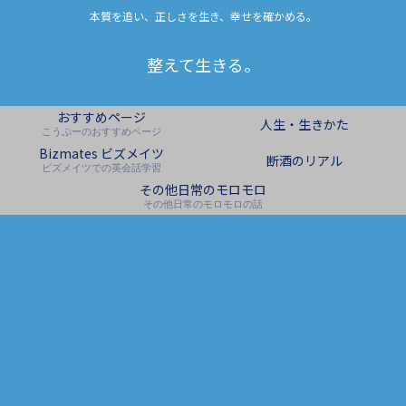
本質を追い、正しさを生き、幸せを確かめる。
整えて生きる。
おすすめページ
人生・生きかた
こうぷーのおすすめページ
Bizmates ビズメイツ
断酒のリアル
ビズメイツでの英会話学習
その他日常のモロモロ
その他日常のモロモロの話