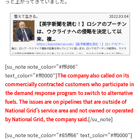
っと上がってきていました。
整えて生きる。
2022.03.04
【英字新聞を読む！】ロシアのプーチン
は、ウクライナへの侵略を決定して以
来、複...
https://koputokiryo.com/【英字新聞を読む！】ロシアのプーチンは、ウク
再び、ロシア・ウクライナ情勢の記事を呼んでいこうと思います。ロシアのプーチン大統領は、ウクラ
イナ侵攻が結構簡単に終わるものと思っていたようです。しかし、ウクライナが思った以上に強かっ
た？または、ロシア軍がそれほど強くはなかったため、ロシアの思うようには進んでいません。しか
も、西側諸国は、強烈な金融制裁までも行ってきました。これらは、プーチン大統領が想定していたも
[su_note note_color=”#fffd66″
のからは掛けなはれているようです。今日は、プーチン大統領がこのウクライナ侵攻ではたくさんの誤
text_color=”#ff0000″]
The company also called on its
算をしているという話題です。では、まずは...
commercially contracted customers who participate in
the demand response program to switch to alternative
fuels. The issues are on pipelines that are outside of
National Grid’s service area and not owned or operated
by National Grid, the company said.
[/su_note]
[su_note note_color=”#85ff66″ text_color=”#ff0000″]