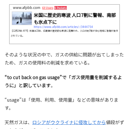
www.afpbb.com
63 Users
6 Pockets
米国に歴史的寒波 人口7割に警報、南部
も氷点下に
https://www.afpbb.com/articles/-/3444754
【12月24日 AFP】米国は23日、広範囲が歴史的な寒波に見舞われ、人口の約7割が住む地域に警報が発令
されている。
そのような状況の中で、ガスの供給に問題が出てしまった
ため、ガスの使用料の削減を求めている。
“to cut back on gas usage”で「ガス使用量を削減するよ
うに」と訳しています
。
“usage”は「使用、利用、使用量」などの意味がありま
す。
天然ガスは、
ロシアがウクライナに侵攻してから
値段がず