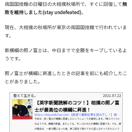
両国国技館の日曜日の大相撲秋場所で、すぐに回復して
無
敗を維持しました(stay undefeated)
。
現在、大相撲の秋場所が東京の両国国技館で行われていま
す。
新横綱の照ノ富士は、中日までで全勝をキープしているよ
うです。
照ノ富士が横綱に昇進したときの記事を前にも紹介したこ
とがありました。
整えて生きる。
2021.07.22
【英字新聞読解のコツ！】相撲の照ノ富
士が最高位の横綱に昇進！
https://koputokiryo.com/【英語で最新記事を読み下し！】相撲の照ノ富士
今日は、照ノ富士が横綱に昇進したというニュースを解読します。4年ぶりぐらい
のようです。横綱の昇進。またしても、モンゴルの人が横綱に昇進です。でも、彼
の場合は、一度大関になった後、序二段まで落ちてから這い上がってきたという