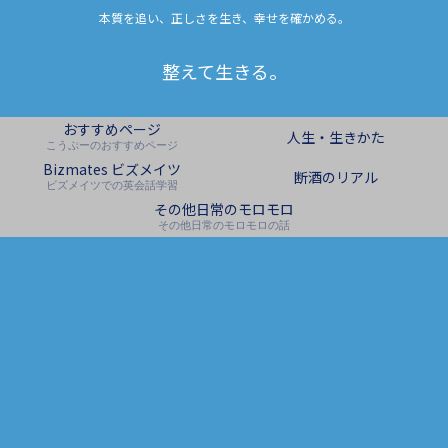
本質を追い、正しさを生き、幸せを確かめる。
整えて生きる。
おすすめページ
人生・生きかた
こうぷーのおすすめページ
Bizmates ビズメイツ
断酒のリアル
ビズメイツでの英会話学習
その他日常のモロモロ
その他日常のモロモロの話