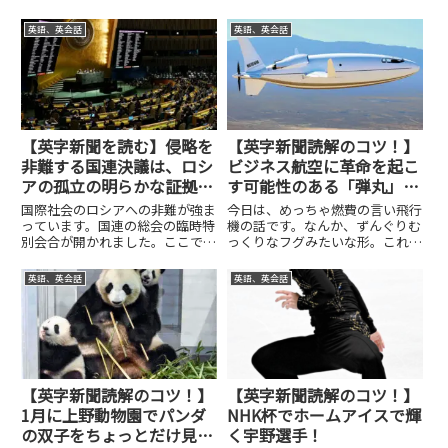
英語、英会話
英語、英会話
【英字新聞を読む】侵略を
【英字新聞読解のコツ！】
非難する国連決議は、ロシ
ビジネス航空に革命を起こ
アの孤立の明らかな証拠で
す可能性のある「弾丸」飛
す！
行機！
国際社会のロシアへの非難が強ま
今日は、めっちゃ燃費の言い飛行
っています。国連の総会の臨時特
機の話です。なんか、ずんぐりむ
別会合が開かれました。ここで、
っくりなフグみたいな形。これ
ロシアのウクライナ侵攻に対する
が、めっちゃ燃費がいいようで
非難と、即時撤退の要求の決議が
す。一方で、以前には、めっちゃ
英語、英会話
英語、英会話
採択された。しかも、多数の賛成
早い航空機の話題を取り上げたこ
で採択されたことにより、国際社
ともあります。いろんなことが二
会全体として、ロシアの行動が
極化していっているように感じま
非...
すね...
【英字新聞読解のコツ！】
【英字新聞読解のコツ！】
1月に上野動物園でパンダ
NHK杯でホームアイスで輝
の双子をちょっとだけ見れ
く宇野選手！