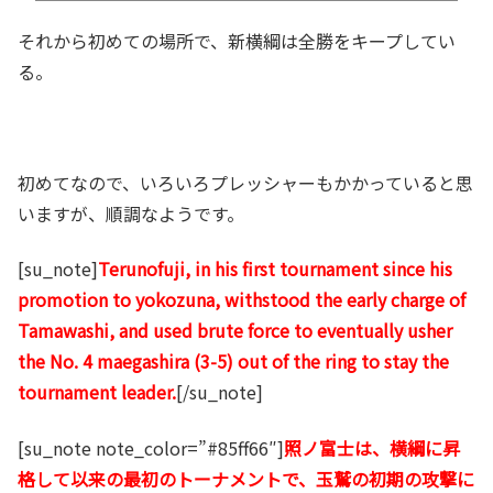
稀なケースです。とても、精神的に強い人だと思います。では、記事を読んでいき
ます。Terunofuji was promoted to yokozuna on Wednesday, taking his co
それから初めての場所で、新横綱は全勝をキープしてい
meback from the depths of sumo’s lower divisions beyond his previous
highest rank of ozeki to the top of the sport.照ノ富士は水曜日に横...
る。
初めてなので、いろいろプレッシャーもかかっていると思
いますが、順調なようです。
[su_note]
Terunofuji, in his first tournament since his
promotion to yokozuna, withstood the early charge of
Tamawashi, and used brute force to eventually usher
the No. 4 maegashira (3-5) out of the ring to stay the
tournament leader.
[/su_note]
[su_note note_color=”#85ff66″]
照ノ富士は、横綱に昇
格して以来の最初のトーナメントで、玉鷲の初期の攻撃に