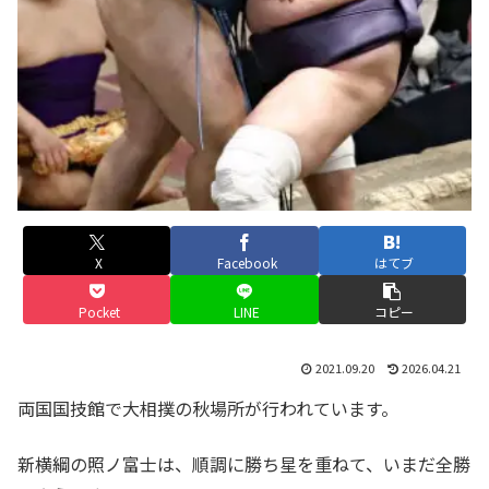
X
Facebook
はてブ
Pocket
LINE
コピー
2021.09.20
2026.04.21
両国国技館で大相撲の秋場所が行われています。
新横綱の照ノ富士は、順調に勝ち星を重ねて、いまだ全勝