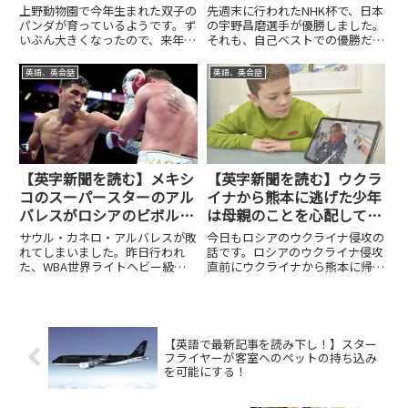
る公開をセットしました！
上野動物園で今年生まれた双子の
先週末に行われたNHK杯で、日本
パンダが育っているようです。ず
の宇野昌磨選手が優勝しました。
いぶん大きくなったので、来年の
それも、自己ベストでの優勝だっ
1月12日から一般に公開される予
たようです。羽生結弦選手は、怪
定。その話題が記事になっていま
我で欠場しましたが、それでも日
英語、英会話
英語、英会話
した。今日はパンダの双子が順調
本選手がしっかり優勝を勝ち取り
に育っているという話を読もうと
ました。その記事を今日は取り上
思います。まずは、記事全体を...
げようと思います。先日には、...
【英字新聞を読む】メキシ
【英字新聞を読む】ウクラ
コのスーパースターのアル
イナから熊本に逃げた少年
バレスがロシアのビボルに
は母親のことを心配してい
衝撃的な敗北を喫した！
ます！
サウル・カネロ・アルバレスが敗
今日もロシアのウクライナ侵攻の
れてしまいました。昨日行われ
話です。ロシアのウクライナ侵攻
た、WBA世界ライトヘビー級タ
直前にウクライナから熊本に帰っ
イトルマッチ。ロシア人のドミト
てきた少年がいるようです。彼の
リー・ビボル選手に判定負け。し
母親はまだウクライナに残ってい
かも、全員115-113という僅差で
るので、毎日、彼は母親のことを
した。でも、判定は全く割れず、
心配しています。また、友達や親
ジャッキ3者とも完全一致。...
戚もいるので、彼らのことも心
【英語で最新記事を読み下し！】スター
配...
フライヤーが客室へのペットの持ち込み
を可能にする！