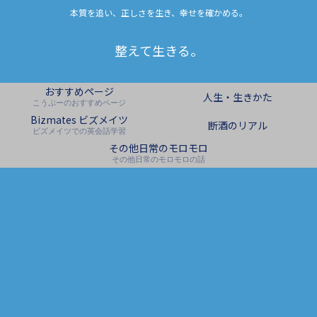
本質を追い、正しさを生き、幸せを確かめる。
整えて生きる。
おすすめページ
人生・生きかた
こうぷーのおすすめページ
Bizmates ビズメイツ
断酒のリアル
ビズメイツでの英会話学習
その他日常のモロモロ
その他日常のモロモロの話