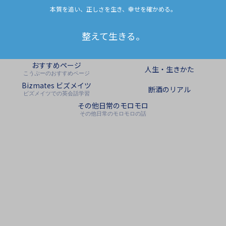
本質を追い、正しさを生き、幸せを確かめる。
整えて生きる。
おすすめページ
人生・生きかた
こうぷーのおすすめページ
Bizmates ビズメイツ
断酒のリアル
ビズメイツでの英会話学習
その他日常のモロモロ
その他日常のモロモロの話