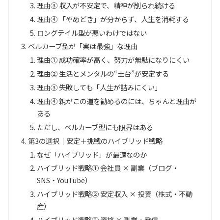
理由③ 収入が不安定で、精神が削られ続ける
理由④ 「やめどき」が分からず、人生を消耗する
ロングテイル型が悪いわけではない
ベルカーブ型が「実は最強」な理由
理由① 成功確率が高く、努力が無駄になりにくい
理由② 生活とメンタルの“土台”が安定する
理由③ 失敗しても「人生が詰みにくい」
理由④ 親がこの道を勧めるのには、ちゃんと理由が
ある
ただし、ベルカーブ型にも限界はある
第3の選択｜安定＋挑戦のハイブリッド戦略
なぜ「ハイブリッド」が最適なのか
ハイブリッド戦略① 会社員 × 副業（ブログ・
SNS・YouTube）
ハイブリッド戦略② 安定収入 × 投資（株式・不動
産）
ハイブリッド戦略③ 資格 × 副業・発信