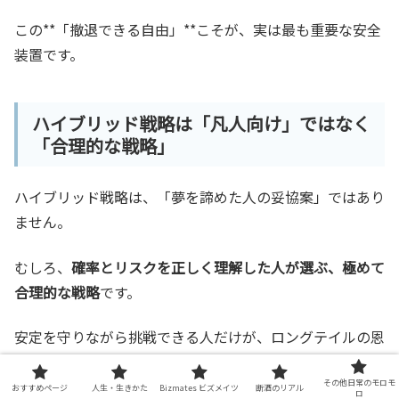
この**「撤退できる自由」**こそが、実は最も重要な安全
装置です。
ハイブリッド戦略は「凡人向け」ではなく
「合理的な戦略」
ハイブリッド戦略は、「夢を諦めた人の妥協案」ではあり
ません。
むしろ、
確率とリスクを正しく理解した人が選ぶ、極めて
合理的な戦略
です。
安定を守りながら挑戦できる人だけが、ロングテイルの恩
恵を“現実的に”受け取ることができます。
その他日常のモロモ
おすすめページ
人生・生きかた
Bizmates ビズメイツ
断酒のリアル
ロ