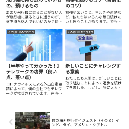
の、預けるもの
のコツ）
あまり飛行機に乗ることがない人
勉強や習いごと、早起きや運動な
が飛行機に乗るときに迷うのが、
ど、私たちはいろんな毎日続けた
何を持ち込んでもいいのか？何を
いと思うことがあります。でも、
預けないといけないのか？だと思
三日坊主という言葉がある通り、
います。今日は、飛行機に持ち込
物事を（特に良いこと）を続ける
その他日常のモロモロ
その他日常のモロモロ
んでいいもの、いけないもの、カ
のはなかなか大変だったりしま
ウンターであずけていいもの、預
す。僕は物事を続けることが結構
けてはいけないものなどについ
得意です。僕が会社員として会社
て...
に...
【半年やって分かった！】
新しいことにチャレンジす
テレワークの功罪（良い
る意義
点、悪い点）
わたしたち人間は、新しいことに
取り組むことによって進歩を続け
コロナウィルスによる外出自粛要
てきました。しかし、特に大人に
請によって、僕の会社でもテレワ
なってからはだんだん新しいこと
ークが推奨されています。在宅勤
にチャレンジすることをしなくな
務の比率を全従業員の70％にす
ってきます。しかし、それではそ
ることを目標に掲げています。僕
の人の成長は止まってしまうと思
は４月の第３週ぐらいから在宅勤
います。そんなことではなく
務をするようになって、最近（今
て、...
日は5月17日）はほとんど会社...
僕の海外旅行ダイジェスト（その３）イ
ンド、タイ、アメリカ・シアトル