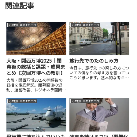
関連記事
その他日常のモロモロ
その他日常のモロモロ
大阪・関西万博2025｜閉
旅行先でのたのしみ方
幕後の総括と課題・成果ま
今日は、旅行先での楽しみ方につ
とめ【次回万博への教訓】
いての僕なりの考え方を書いてい
こうと思います。基本的な考え方
大阪・関西万博2025の閉幕後の
は、せっかく現地に行ったのな
総括を徹底解説。開幕直後の混
ら、観光地ばかりに行くのではな
乱、運営改善、レジオネラ菌問
くて、現地の人と同じように過ご
題、未払い問題、猛暑・豪雨への
してみたいというものです。だか
対応、経済効果、次回万博への教
その他日常のモロモロ
その他日常のモロモロ
ら、お土産屋さんやブティックな
訓まで“成果と課題”を総合的にま
ど...
とめました。
飛行機に持ち込んでいいも
物事を続けるコツ（習慣化