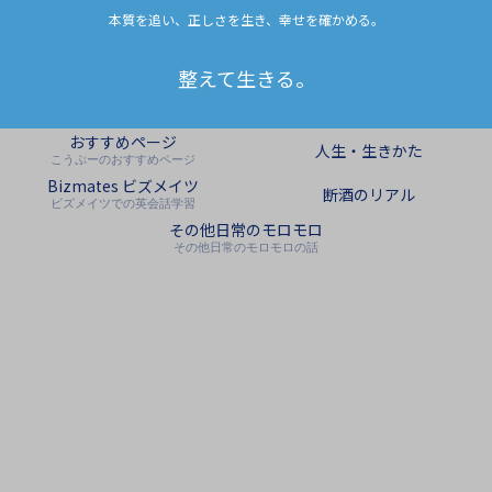
本質を追い、正しさを生き、幸せを確かめる。
整えて生きる。
おすすめページ
人生・生きかた
こうぷーのおすすめページ
Bizmates ビズメイツ
断酒のリアル
ビズメイツでの英会話学習
その他日常のモロモロ
その他日常のモロモロの話