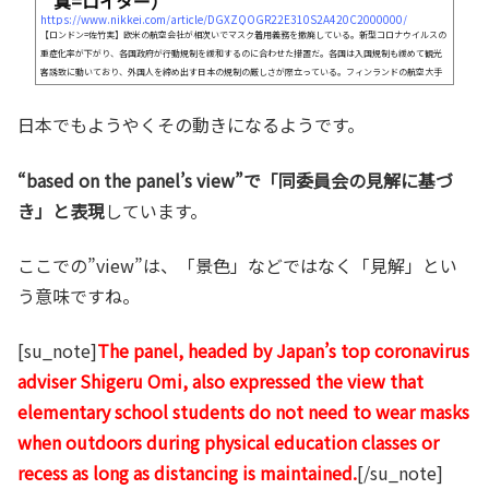
真=ロイター）
https://www.nikkei.com/article/DGXZQOGR22E310S2A420C2000000/
【ロンドン=佐竹実】欧米の航空会社が相次いでマスク着用義務を撤廃している。新型コロナウイルスの
重症化率が下がり、各国政府が行動規制を緩和するのに合わせた措置だ。各国は入国規制も緩めて観光
客誘致に動いており、外国人を締め出す日本の規制の厳しさが際立っている。フィンランドの航空大手
フィンエアーは25日から、機内でのマスク着用義務を解除する。「ワクチン接種が進んだほか、最近の
変異型が軽症であることか
日本でもようやくその動きになるようです。
“based on the panel’s view”で「同委員会の見解に基づ
き」と表現
しています。
ここでの”view”は、「景色」などではなく「見解」とい
う意味ですね。
[su_note]
The panel, headed by Japan’s top coronavirus
adviser Shigeru Omi, also expressed the view that
elementary school students do not need to wear masks
when outdoors during physical education classes or
recess as long as distancing is maintained.
[/su_note]