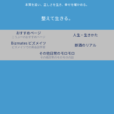
本質を追い、正しさを生き、幸せを確かめる。
整えて生きる。
おすすめページ
人生・生きかた
こうぷーのおすすめページ
Bizmates ビズメイツ
断酒のリアル
ビズメイツでの英会話学習
その他日常のモロモロ
その他日常のモロモロの話