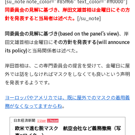
[su_note note_color=”#85ff66″ text_color=”#ff0000″]
同委員会の見解に基づき、岸田文雄首相は金曜日にその方
針を発表すると当局者は述べた。
[/su_note]
同委員会の見解に基づき(based on the panel’s view)
、岸
田文雄首相は金曜日に
その方針を発表する(will announce
its policy)
と当局関係者は述べた。
岸田首相は、この専門委員会の提言を受けて、金曜日に屋
外では話をしなければマスクをしなくても良いという声明
を発表するようです。
ヨーロッパやアメリカでは、既に屋外でのマスクの着用義
務がなくなってますからね
。
日本経済新聞
1 User
1 Pocket
欧米で進む脱マスク 航空会社など義務撤廃（写