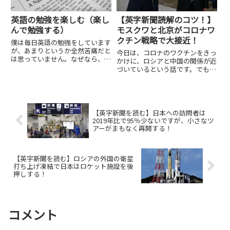
英語の勉強を楽しむ（楽し
【英字新聞読解のコツ！】
んで勉強する）
モスクワと北京がコロナワ
クチン戦略で大接近！
僕は毎日英語の勉強をしています
が、あまりというか全然苦痛だと
今日は、コロナのワクチンをきっ
は思っていません。なぜなら、英
かけに、ロシアと中国の関係が近
語の勉強をすることが楽しいから
づいているという話です。でも、
です。好きこそものの上手なれと
単なるコロナワクチンの供給とい
言いますが、まさしくその通り
う話にとどまらず、その裏にはい
で、そのことによって僕の英語力
ろんな思惑があるようです。パワ
は着実に上がっていると思ってい
ーゲームのような思惑からロシア
ま...
と中国が近づいている。さら
【英字新聞を読む】日本への訪問者は
に、...
2019年比で95％少ないですが、小さなツ
アーがまもなく再開する！
【英字新聞を読む】ロシアの外国の衛星
打ち上げ凍結で日本はロケット施設を後
押しする！
コメント