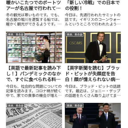
暖かいこたつでのボートツ
「新しい冷戦」での日本で
アーが名古屋で行われてい
の役割！
ます！
冬の観光は寒いものです。でも、
今日は、先週行われたサミットの
名古屋の堀川を遊覧する船では、
話です。イギリスのコーンウォー
暖かく観光ができるようです。そ
ルというところで行われたようで
れは、船にこたつが積んであるか
す。いろんなことが話し合われた
ら…。こたつに入って、暖かく川
んですが、中でも対中国との関係
英語、英会話
英語、英会話
を遊覧する。そのような、名古屋
について、いろいろコメントがあ
のこたつ船の話題を今日は取り上
ったようです。そして、中国もそ
げようと思います。では、ま
れに対して反論するようなこと
ず、...
も...
【英語で最新記事を読み下
【英字新聞を読む】ブラッ
し！】パンデミックのなか
ド・ピットが失顔症を告
で、すぐに食べられる料理
白！顔が憶えられない病気
の売り上げが急増！
とは？
今日も、社会的な問題についての
今日は、ブラッド・ピットの話題
記事を読みます。コロナ禍が続く
です。最近は、ジョニー・デップ
中で、家での食事の機会が増えて
の話題をたくさん取り上げてまし
います。これによって、冷凍食品
た。また、失語症にかかっている
や総菜の販売が伸びているようで
ということで、ブルース・ウィル
英語、英会話
英語、英会話
す。これは、家庭料理を作るとい
スの話題を取り上げたこともあり
うことが大変になってきているこ
ました。今回も、ブラッド・ピッ
とも、要因のようです。では、
トが障害のある病気にかかって
今...
し...