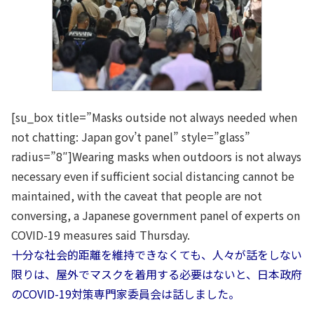
[su_box title=”Masks outside not always needed when
not chatting: Japan gov’t panel” style=”glass”
radius=”8″]Wearing masks when outdoors is not always
necessary even if sufficient social distancing cannot be
maintained, with the caveat that people are not
conversing, a Japanese government panel of experts on
COVID-19 measures said Thursday.
十分な社会的距離を維持できなくても、人々が話をしない
限りは、屋外でマスクを着用する必要はないと、日本政府
のCOVID-19対策専門家委員会は話しました。